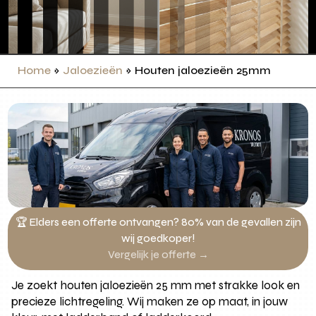
Home
»
Jaloezieën
»
Houten jaloezieën 25mm
🏆 Elders een offerte ontvangen? 80% van de gevallen zijn
wij goedkoper!
Vergelijk je offerte →
Je zoekt houten jaloezieën 25 mm met strakke look en
precieze lichtregeling. Wij maken ze op maat, in jouw