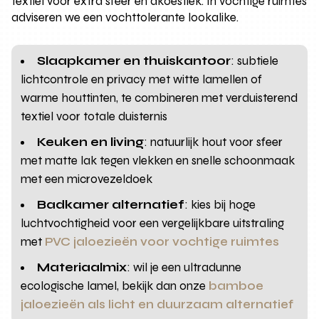
textiel voor extra sfeer en akoestiek. In vochtige ruimtes
adviseren we een vochttolerante lookalike.
Slaapkamer en thuiskantoor
: subtiele
lichtcontrole en privacy met witte lamellen of
warme houttinten, te combineren met verduisterend
textiel voor totale duisternis
Keuken en living
: natuurlijk hout voor sfeer
met matte lak tegen vlekken en snelle schoonmaak
met een microvezeldoek
Badkamer alternatief
: kies bij hoge
luchtvochtigheid voor een vergelijkbare uitstraling
met
PVC jaloezieën voor vochtige ruimtes
Materiaalmix
: wil je een ultradunne
ecologische lamel, bekijk dan onze
bamboe
jaloezieën als licht en duurzaam alternatief