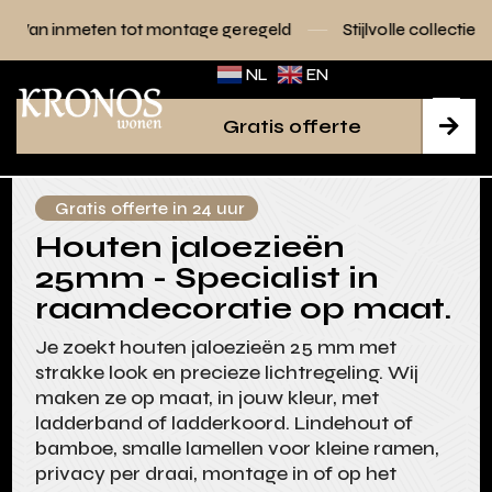
ot montage geregeld
Stijlvolle collecties voor elk interieur
NL
EN
Gratis offerte

Gratis offerte in 24 uur
Houten jaloezieën
25mm - Specialist in
raamdecoratie op maat.
Je zoekt houten jaloezieën 25 mm met
strakke look en precieze lichtregeling. Wij
maken ze op maat, in jouw kleur, met
ladderband of ladderkoord. Lindehout of
bamboe, smalle lamellen voor kleine ramen,
privacy per draai, montage in of op het