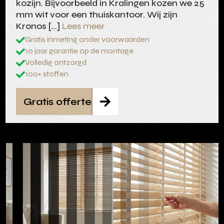
kozijn. Bijvoorbeeld in Kralingen kozen we 25
mm wit voor een thuiskantoor. Wij zijn
Kronos […]
Lees meer
Gratis inmeting onder voorwaarden

10 jaar garantie op de montage

Volledig ontzorgd

100+ stoffen

Gratis offerte
