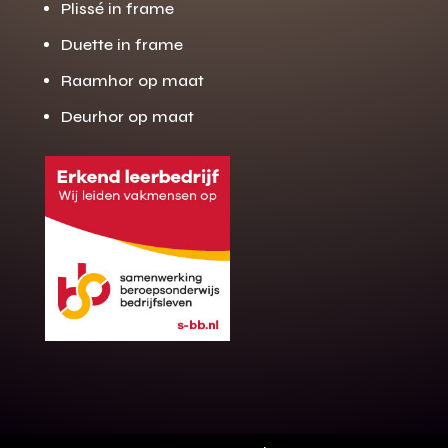
Plissé in frame
Duette in frame
Raamhor op maat
Deurhor op maat
Gratis offerte
M
op maat?
Binnen 24 uur jouw gratis offerte
10 jaar garantie op de montage
Gratis inmeting (voorwaarden)
Volledig ontzorgd
Wij werken landelijk