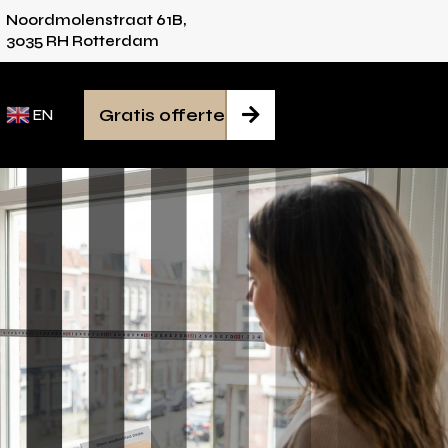
Noordmolenstraat 61B,
ies voor iedere ruimte
Van inmeten tot monta
3035 RH Rotterdam
Gratis offerte

EN