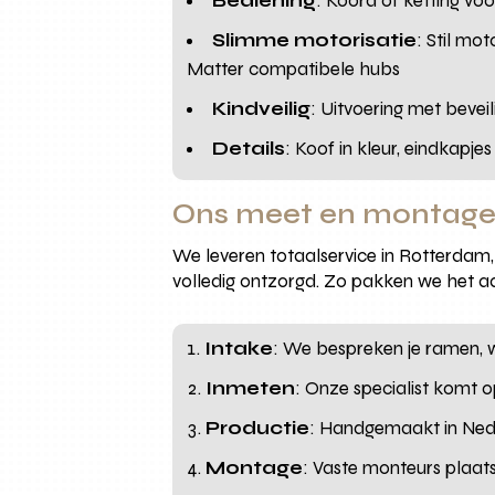
Bediening
: Koord of ketting vo
Slimme motorisatie
: Stil mo
Matter compatibele hubs
Kindveilig
: Uitvoering met beve
Details
: Koof in kleur, eindkapj
Ons meet en montage
We leveren totaalservice in Rotterdam,
volledig ontzorgd. Zo pakken we het a
Intake
: We bespreken je ramen, 
Inmeten
: Onze specialist komt 
Productie
: Handgemaakt in Nede
Montage
: Vaste monteurs plaats