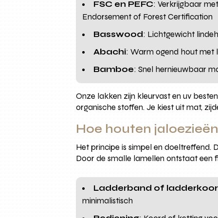
FSC en PEFC
: Verkrijgbaar m
Endorsement of Forest Certification
Basswood
: Lichtgewicht linde
Abachi
: Warm ogend hout met la
Bamboe
: Snel hernieuwbaar ma
Onze lakken zijn kleurvast en uv best
organische stoffen. Je kiest uit mat, zi
Hoe houten jaloezieën
Het principe is simpel en doeltreffend
Door de smalle lamellen ontstaat een fi
Ladderband of ladderkoo
minimalistisch