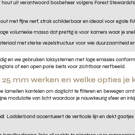
et hout uit verantwoord bosbeheer volgens Forest Stewardsh
hout met fijne nerf, strak schilderbaar en ideaal voor egale 
ge volumieke massa dat prettig is voor kamers waar je snel e
teriaal met sterke vezelstructuur voor wie duurzaamheid en 
endig en we gebruiken laksystemen met lage emissies conform
jdeglans of een open porie beits voor zichtbaar nerfbeeld.
 25 mm werken en welke opties je k
. De lamellen kantelen om daglicht te filteren en bewegen om
jne modulatie van licht waardoor je nauwkeurig sfeer en inkij
rd
: Ladderband accentueert de verticale lijn en dekt gaatjes