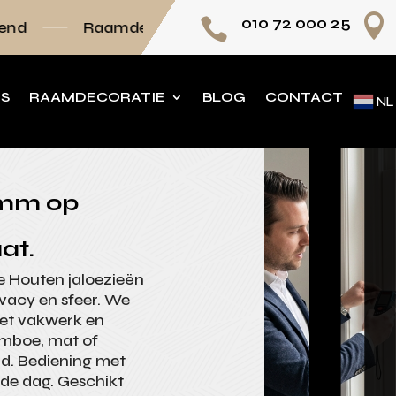

010 72 000 25

mdecoratie volledig op maat
Persoonlijk adv
NS
RAAMDECORATIE
BLOG
CONTACT
NL
5mm op
at.
e Houten jaloezieën
vacy en sfeer. We
met vakwerk en
bamboe, mat of
rd. Bediening met
 de dag. Geschikt