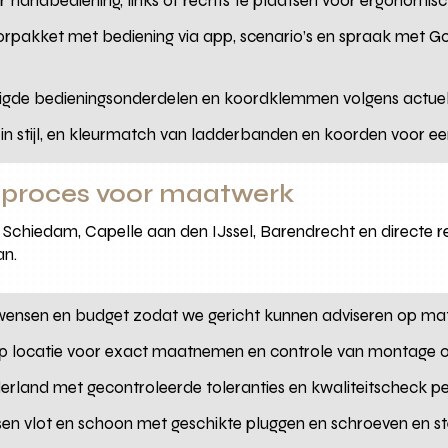
or handbediening, links of rechts te plaatsen voor ergonomis
torpakket met bediening via app, scenario’s en spraak met G
iligde bedieningsonderdelen en koordklemmen volgens actuel
es in stijl, en kleurmatch van ladderbanden en koorden voor ee
proces voor maatwerk
 Schiedam, Capelle aan den IJssel, Barendrecht en directe re
an.
wensen en budget zodat we gericht kunnen adviseren op mate
op locatie voor exact maatnemen en controle van montage o
rland met gecontroleerde toleranties en kwaliteitscheck per
en vlot en schoon met geschikte pluggen en schroeven en ste