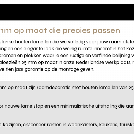
mm op maat die precies passen
 slanke houten lamellen die we volledig voor jouw raam af
regeling en een elegante look die weinig ruimte inneemt in het 
pramen en plekken waar je een rustige en verfijnde belijning 
loezieën 25 mm op maat in onze Nederlandse werkplaats, 
e tien jaar garantie op de montage geven.
 mm op maat zijn raamdecoratie met houten lamellen van 25
oor nauwe lamelstap en een minimalistische uitstraling die aa
ine kozijnen, ensceneer ramen in woonkamers, keukens, thuis