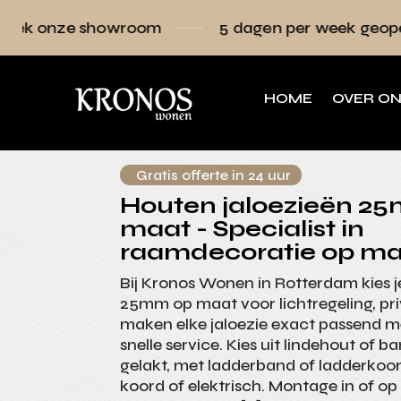
owroom
5 dagen per week geopend
Raa
HOME
OVER O
Gratis offerte in 24 uur
Houten jaloezieën 2
maat - Specialist in
raamdecoratie op ma
Bij Kronos Wonen in Rotterdam kies j
25mm op maat voor lichtregeling, pri
maken elke jaloezie exact passend 
snelle service. Kies uit lindehout of 
gelakt, met ladderband of ladderkoo
koord of elektrisch. Montage in of op