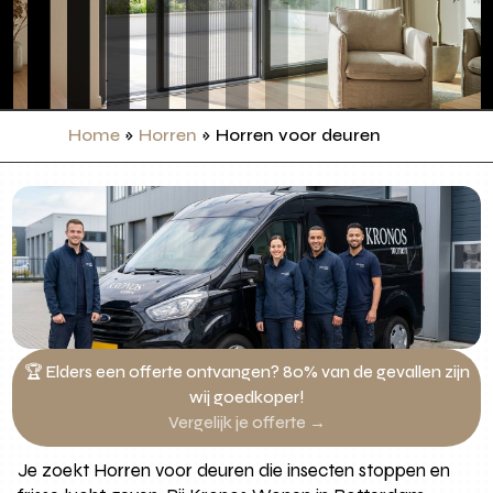
Home
»
Horren
»
Horren voor deuren
🏆 Elders een offerte ontvangen? 80% van de gevallen zijn
wij goedkoper!
Vergelijk je offerte →
Je zoekt Horren voor deuren die insecten stoppen en