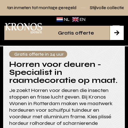
 tot montage geregeld
Stijlvolle collecties voor elk interieu
NL
EN
Gratis offerte

Gratis offerte in 24 uur
Horren voor deuren -
Specialist in
raamdecoratie op maat.
Je zoekt Horren voor deuren die insecten
stoppen en frisse lucht geven. Bij Kronos
Wonen in Rotterdam maken we maatwerk
hordeuren voor schuifpui tuindeur en
voordeur met aluminium frame. Kies plissé
hordeur rolhordeur of scharnierende