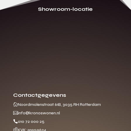
Showroom-locatie
Contactgegevens

Noordmolenstraat 61B, 3035 RH Rotterdam

info@kronoswonen.nl

010 72 000 25

KVK: 91959624