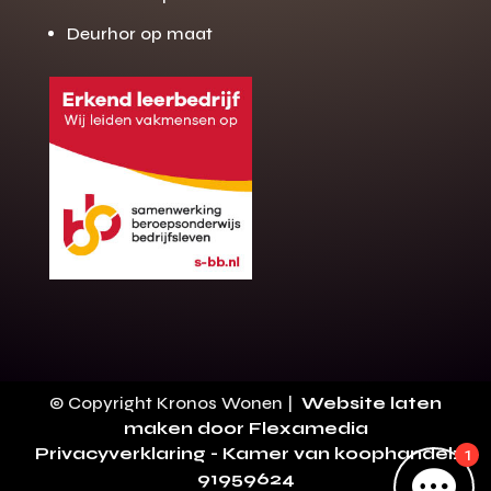
Deurhor op maat
Gratis offerte
M
op maat?
Binnen 24 uur jouw gratis offerte
10 jaar garantie op de montage
Gratis inmeting (voorwaarden)
Volledig ontzorgd
Wij werken landelijk
© Copyright Kronos Wonen |
Website laten
100+ stoffen
maken door Flexamedia
Privacyverklaring
- Kamer van koophandel:
1
Gratis offerte

91959624