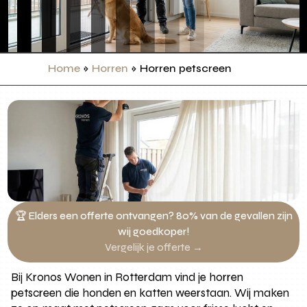
Home
»
Horren
»
Horren petscreen
🏆 Elders een offerte ontvangen? 80% van de gevallen zijn
wij goedkoper!
Vergelijk je offerte →
Bij Kronos Wonen in Rotterdam vind je horren
petscreen die honden en katten weerstaan. Wij maken