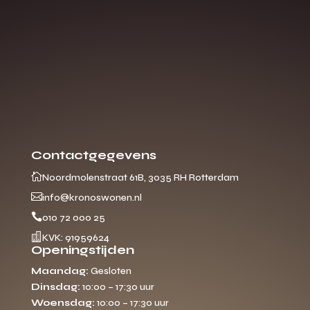
Contactgegevens

Noordmolenstraat 61B, 3035 RH Rotterdam

info@kronoswonen.nl

010 72 000 25

KVK: 91959624
Openingstijden
Maandag:
Gesloten
Dinsdag:
10:00 – 17:30 uur
Woensdag:
10:00 – 17:30 uur