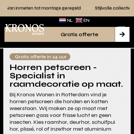
tot montage geregeld
Stijlvolle collecties voor elk interieu
NL
EN
Gratis offerte

Gratis offerte in 24 uur
Horren petscreen -
Specialist in
raamdecoratie op maat.
Bij Kronos Wonen in Rotterdam vind je
horren petscreen die honden en katten
weerstaan. Wij maken ze op maat met
petscreen gaas voor frisse lucht en geen
insecten. Kies raamhor, deurhor, schuifpui
hor, plissé, rol of inzethor met aluminium