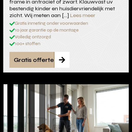
frame in antraciet of zwart. Klauwvast uv
bestendig kinder en huisdiervriendelijk met
zicht. Wij meten aan […]
Lees meer
Gratis inmeting onder voorwaarden

10 jaar garantie op de montage

Volledig ontzorgd

100+ stoffen

Gratis offerte
