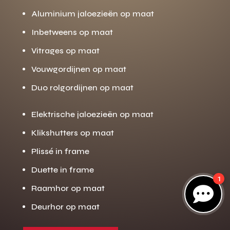
Aluminium jaloezieën op maat
Inbetweens op maat
Gratis offerte
M
Vitrages op maat
op maat?
Vouwgordijnen op maat
Binnen 24 uur jouw gratis offerte
10 jaar garantie op de montage
Duo rolgordijnen op maat
Gratis inmeting (voorwaarden)
Elektrische jaloezieën op maat
Volledig ontzorgd
Klikshutters op maat
Wij werken landelijk
Plissé in frame
100+ stoffen
Duette in frame
1
Gratis offerte
Raamhor op maat

Direct bellen
Deurhor op maat