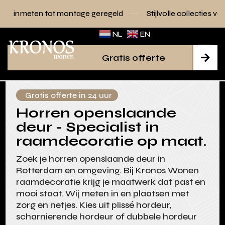
ge geregeld
Stijlvolle collecties voor elk interieur
Gor
NL
EN
Gratis offerte

Gratis offerte in 24 uur
Horren openslaande
deur - Specialist in
raamdecoratie op maat.
Zoek je horren openslaande deur in
Rotterdam en omgeving. Bij Kronos Wonen
raamdecoratie krijg je maatwerk dat past en
mooi staat. Wij meten in en plaatsen met
zorg en netjes. Kies uit plissé hordeur,
scharnierende hordeur of dubbele hordeur