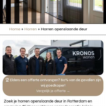
Home
»
Horren
»
Horren openslaande deur
🏆 Elders een offerte ontvangen? 80% van de gevallen zijn
wij goedkoper!
Vergelijk je offerte →
Zoek je horren openslaande deur in Rotterdam en