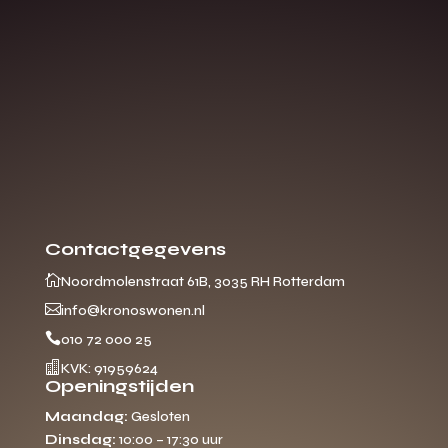
Contactgegevens

Noordmolenstraat 61B, 3035 RH Rotterdam

info@kronoswonen.nl

010 72 000 25

KVK: 91959624
Openingstijden
Maandag:
Gesloten
Dinsdag:
10:00 – 17:30 uur