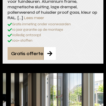
voor tuindeuren. Aluminium frame,
magnetische sluiting, lage drempel,
pollenwerend of huisdier proof gaas, kleur op
RAL. […]
Lees meer
Gratis inmeting onder voorwaarden

10 jaar garantie op de montage

Volledig ontzorgd

100+ stoffen

Gratis offerte
