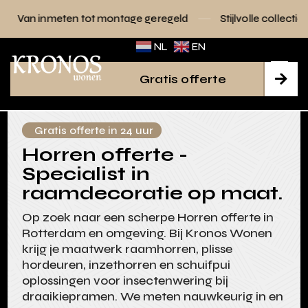
 tot montage geregeld
Stijlvolle collecties voor elk interie
NL
EN
Gratis offerte

Gratis offerte in 24 uur
Horren offerte -
Specialist in
raamdecoratie op maat.
Op zoek naar een scherpe Horren offerte in
Rotterdam en omgeving. Bij Kronos Wonen
krijg je maatwerk raamhorren, plisse
hordeuren, inzethorren en schuifpui
oplossingen voor insectenwering bij
draaikiepramen. We meten nauwkeurig in en