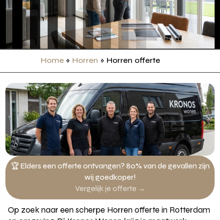
Home
»
Horren
»
Horren offerte
🏆 Elders een offerte ontvangen? 80% van de gevallen zijn
wij goedkoper!
Vergelijk je offerte →
Op zoek naar een scherpe Horren offerte in Rotterdam