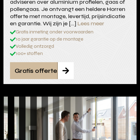
adviseren over aluminium profielen, gaas of
pollengaas. Je ontvangt een heldere Horren
offerte met montage, levertijd, prijsindicatie
en garantie. Wij zijn je […]
Lees meer
Gratis inmeting onder voorwaarden

10 jaar garantie op de montage

Volledig ontzorgd

100+ stoffen

Gratis offerte
