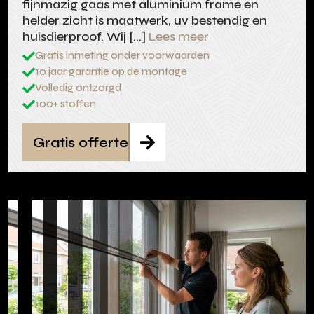
fijnmazig gaas met aluminium frame en
helder zicht is maatwerk, uv bestendig en
huisdierproof. Wij […]
Lees meer
Gratis inmeting onder voorwaarden

10 jaar garantie op de montage

Volledig ontzorgd

100+ stoffen

Gratis offerte
