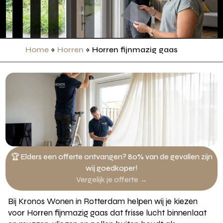
Home
»
Horren
»
Horren fijnmazig gaas
🏆 Elders een offerte ontvangen? 80% van de gevallen zijn
wij goedkoper!
Vergelijk je offerte →
Bij Kronos Wonen in Rotterdam helpen wij je kiezen
voor Horren fijnmazig gaas dat frisse lucht binnenlaat