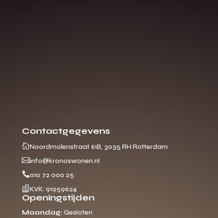
Contactgegevens

Noordmolenstraat 61B, 3035 RH Rotterdam

info@kronoswonen.nl

010 72 000 25

KVK: 91959624
Openingstijden
Maandag:
Gesloten