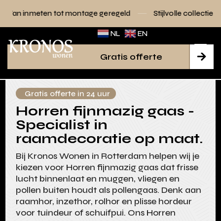
t montage geregeld
Stijlvolle collecties voor elk interieur
NL
EN
Gratis offerte

Gratis offerte in 24 uur
Horren fijnmazig gaas -
Specialist in
raamdecoratie op maat.
Bij Kronos Wonen in Rotterdam helpen wij je
kiezen voor Horren fijnmazig gaas dat frisse
lucht binnenlaat en muggen, vliegen en
pollen buiten houdt als pollengaas. Denk aan
raamhor, inzethor, rolhor en plisse hordeur
voor tuindeur of schuifpui. Ons Horren