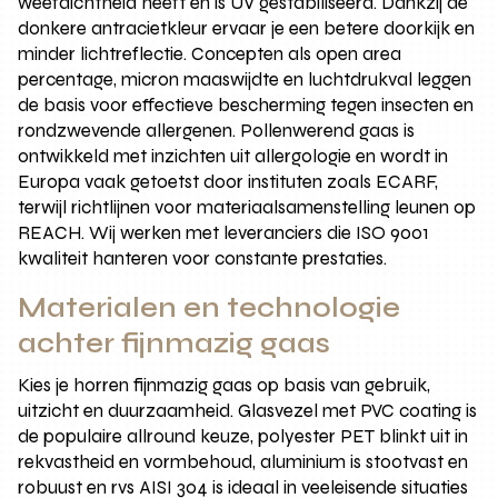
weefdichtheid heeft en is UV gestabiliseerd. Dankzij de
donkere antracietkleur ervaar je een betere doorkijk en
minder lichtreflectie. Concepten als open area
percentage, micron maaswijdte en luchtdrukval leggen
de basis voor effectieve bescherming tegen insecten en
rondzwevende allergenen. Pollenwerend gaas is
ontwikkeld met inzichten uit allergologie en wordt in
Europa vaak getoetst door instituten zoals ECARF,
terwijl richtlijnen voor materiaalsamenstelling leunen op
REACH. Wij werken met leveranciers die ISO 9001
kwaliteit hanteren voor constante prestaties.
Materialen en technologie
achter fijnmazig gaas
Kies je horren fijnmazig gaas op basis van gebruik,
uitzicht en duurzaamheid. Glasvezel met PVC coating is
de populaire allround keuze, polyester PET blinkt uit in
rekvastheid en vormbehoud, aluminium is stootvast en
robuust en rvs AISI 304 is ideaal in veeleisende situaties