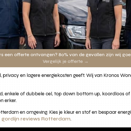
rs een offerte ontvangen? 80% van de gevallen zijn wij go
Vergelijk je offerte →
ijl, privacy en lagere energiekosten geeft. Wij van Kronos W
nd, enkele of dubbele cel, top down bottom up, koordloos of 
n erker.
tterdam en omgeving. Kies je kleur en stof en bespaar energ
 gordijn reviews Rotterdam
.