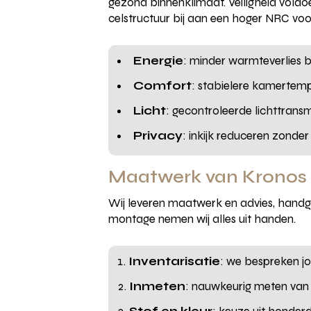
gezond binnenklimaat. Veiligheid vold
celstructuur bij aan een hoger NRC voo
Energie
: minder warmteverlies 
Comfort
: stabielere kamertemp
Licht
: gecontroleerde lichttransm
Privacy
: inkijk reduceren zonde
Maatwerk van Kronos 
Wij leveren maatwerk en advies, handg
montage nemen wij alles uit handen.
Inventarisatie
: we bespreken jo
Inmeten
: nauwkeurig meten van 