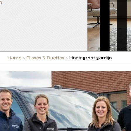
n
Home
»
Plissés & Duettes
»
Honingraat gordijn