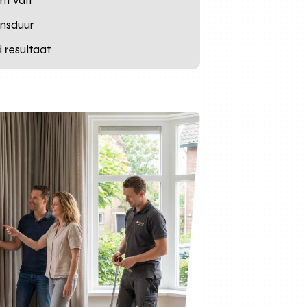
ht valt
ensduur
d resultaat