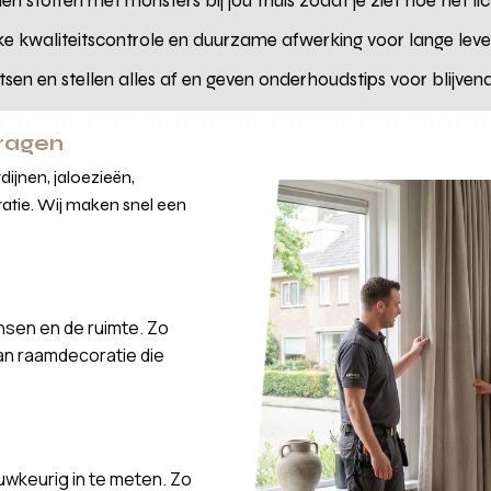
en stoffen met monsters bij jou thuis zodat je ziet hoe het lic
e kwaliteitscontrole en duurzame afwerking voor lange lev
tsen en stellen alles af en geven onderhoudstips voor blijven
vragen
ijnen, jaloezieën,
atie. Wij maken snel een
nsen en de ruimte. Zo
van raamdecoratie die
wkeurig in te meten. Zo