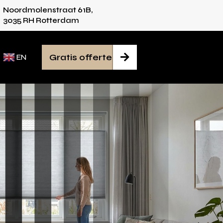
Noordmolenstraat 61B,
iedere ruimte
Van inmeten tot montage gereg
3035 RH Rotterdam
Gratis offerte

EN