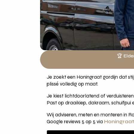
🏆 Elde
Je zoekt een Honingraat gordijn dat st
plissé volledig op maat.
Je kiest lichtdoorlatend of verduistere
Past op draaikiep, dakraam, schuifpui e
Wij adviseren, meten en monteren in Ro
Google reviews 5 op 5 via
Honingraat