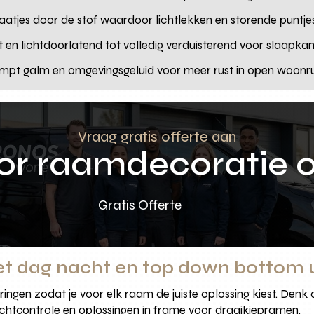
gaatjes door de stof waardoor lichtlekken en storende punt
t en lichtdoorlatend tot volledig verduisterend voor slaapk
dempt galm en omgevingsgeluid voor meer rust in open woonr
Vraag gratis offerte aan
oor raamdecoratie 
Gratis Offerte
et dag nacht en top down bottom 
oeringen zodat je voor elk raam de juiste oplossing kiest. Denk
ichtcontrole en oplossingen in frame voor draaikiepramen.