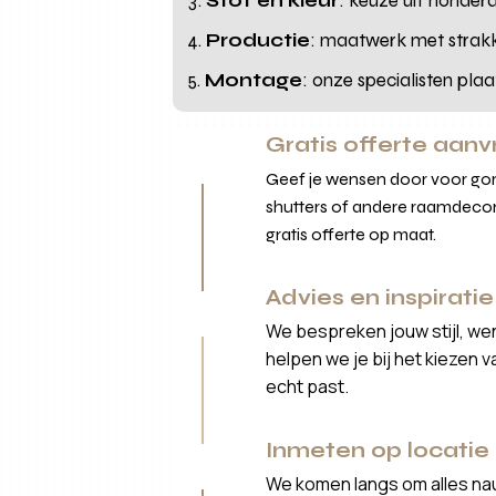
Stof en kleur
: keuze uit honderd
Productie
: maatwerk met strakk
Montage
: onze specialisten plaa
Gratis offerte aan
Geef je wensen door voor gord
shutters of andere raamdecor
gratis offerte op maat.
Advies en inspiratie
We bespreken jouw stijl, we
helpen we je bij het kiezen 
echt past.
Inmeten op locatie
We komen langs om alles nau