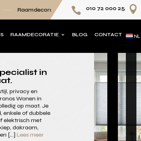

010 72 000 25

ie volledig op maat
Persoonlijk advies voor 
NS
RAAMDECORATIE
BLOG
CONTACT
NL
pecialist in
at.
ijl, privacy en
 Kronos Wonen in
olledig op maat. Je
d, enkele of dubbele
f elektrisch met
ikiep, dakraam,
ten […]
Lees meer