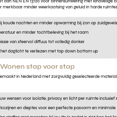
oet aan NEN EN 13120 voor binnensunwering met kindveilige b
r merkbaar minder weerkaatsing van geluid in harde ruimtes
bij koude nachten en minder opwarming bij zon op zuidgevel
eratuur en minder tochtbeleving bij het raam
issie van sfeervol diffuus tot volledig donker
r het daglicht te verliezen met top down bottom up
Wonen stap voor stap
emaakt in Nederland met zorgvuldig geselecteerde material
uw wensen voor isolatie, privacy en licht per ruimte inclusief
kozijnen en dieptes voor een perfecte pasvorm en minimale 