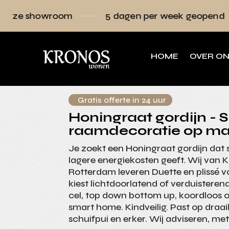
5 dagen per week geopend
Raamdecorat
HOME
OVER O
Gratis offerte in 24 uur
Honingraat gordijn - S
raamdecoratie op ma
Je zoekt een Honingraat gordijn dat st
lagere energiekosten geeft. Wij van
Rotterdam leveren Duette en plissé v
kiest lichtdoorlatend of verduisteren
cel, top down bottom up, koordloos o
smart home. Kindveilig. Past op draa
schuifpui en erker. Wij adviseren, me