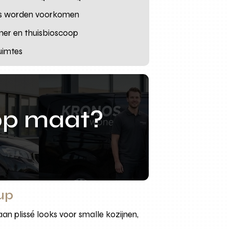
jes worden voorkomen
amer en thuisbioscoop
uimtes
op maat?
up
 aan plissé looks voor smalle kozijnen,