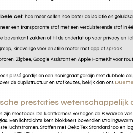
bele cel
: hoe meer cellen hoe beter de isolatie en geluids
neer een transparante stof met een verduisterende stof in 
de bovenkant zakken of til de onderlat op voor privacy en lich
greep, kindveilige veer en stille motor met app of spraak
toren, Zigbee, Google Assistant en Apple HomeKit voor rout
 een plissé gordijn en een honingraat gordijn met dubbele cel, 
over de duplistructuur en stofkeuzes, bekijk dan ons
Duette
ische prestaties wetenschappelij
ijn zijn meetbaar. De luchtkamers verhogen de R waarde va
as. Een lichtdichte kern blokkeert bovendien stralingswarmt
te luchtstromen. Stoffen met Oeko Tex Standard 100 en lag