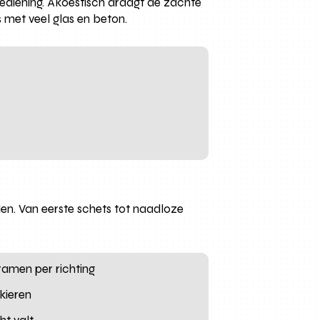
ediening. Akoestisch draagt de zachte
 met veel glas en beton.
s
en. Van eerste schets tot naadloze
 ramen per richting
kieren