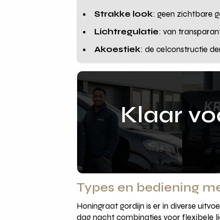
Strakke look
: geen zichtbare 
Lichtregulatie
: van transparan
Akoestiek
: de celconstructie 
Klaar v
Types en bediening m
Honingraat gordijn is er in diverse uitv
dag nacht combinaties voor flexibele l