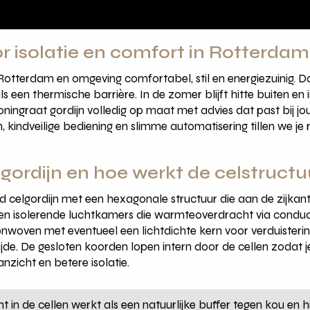
r isolatie en comfort in Rotterdam
 Rotterdam en omgeving comfortabel, stil en energiezuinig. D
ls een thermische barrière. In de zomer blijft hitte buiten en 
ngraat gordijn volledig op maat met advies dat past bij jou
 kindveilige bediening en slimme automatisering tillen we j
gordijn en hoe werkt de celstructu
rd celgordijn met een hexagonale structuur die aan de zijkant 
en isolerende luchtkamers die warmteoverdracht via conducti
onwoven met eventueel een lichtdichte kern voor verduisteri
jde. De gesloten koorden lopen intern door de cellen zodat je
anzicht en betere isolatie.
cht in de cellen werkt als een natuurlijke buffer tegen kou en 