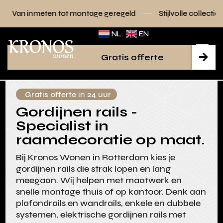
 tot montage geregeld
Stijlvolle collecties voor elk interie
NL
EN
Gratis offerte

Gratis offerte in 24 uur
Gordijnen rails -
Specialist in
raamdecoratie op maat.
Bij Kronos Wonen in Rotterdam kies je
gordijnen rails die strak lopen en lang
meegaan. Wij helpen met maatwerk en
snelle montage thuis of op kantoor. Denk aan
plafondrails en wandrails, enkele en dubbele
systemen, elektrische gordijnen rails met