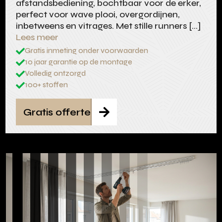
afstandsbediening, bochtbaar voor de erker,
perfect voor wave plooi, overgordijnen,
inbetweens en vitrages. Met stille runners […]
Lees meer
Gratis inmeting onder voorwaarden

10 jaar garantie op de montage

Volledig ontzorgd

100+ stoffen

Gratis offerte
