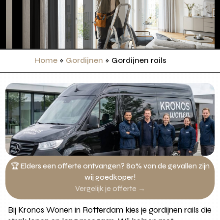
Home
»
Gordijnen
»
Gordijnen rails
🏆 Elders een offerte ontvangen? 80% van de gevallen zijn
wij goedkoper!
Vergelijk je offerte →
Bij Kronos Wonen in Rotterdam kies je gordijnen rails die