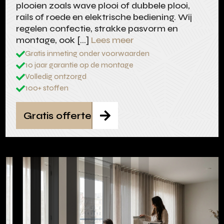
plooien zoals wave plooi of dubbele plooi,
rails of roede en elektrische bediening. Wij
regelen confectie, strakke pasvorm en
montage, ook […]
Lees meer
Gratis inmeting onder voorwaarden

10 jaar garantie op de montage

Volledig ontzorgd

100+ stoffen

Gratis offerte
