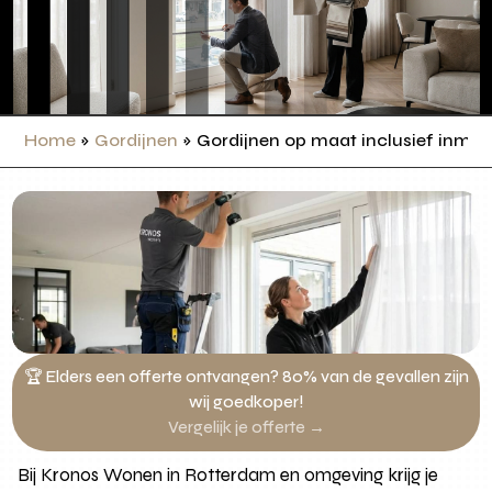
Home
»
Gordijnen
»
Gordijnen op maat inclusief inmet
🏆 Elders een offerte ontvangen? 80% van de gevallen zijn
wij goedkoper!
Vergelijk je offerte →
Bij Kronos Wonen in Rotterdam en omgeving krijg je