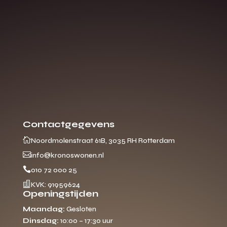
Contactgegevens

Noordmolenstraat 61B, 3035 RH Rotterdam

info@kronoswonen.nl

010 72 000 25

KVK: 91959624
Openingstijden
Maandag:
Gesloten
Dinsdag:
10:00 – 17:30 uur