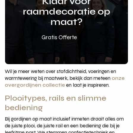
Klaar voor
raamdecoratie op
maat?
Gratis Offerte
Wil je meer weten over stofdichtheid, voeringen en
warmtewering bij maatwerk, bekijk dan meteen
onze
overgordijnen collectie
en laat je inspireren.
Plooitypes, rails en slimme
bediening
Bij gordijnen op maat inclusief inmeten draait alles om
de juiste plooi, de juiste rail en een bediening die bij je
leefritme past. We stemmen confectietechniek en