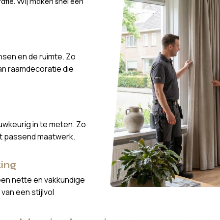
atie. Wij maken snel een
nsen en de ruimte. Zo
van raamdecoratie die
wkeurig in te meten. Zo
ct passend maatwerk.
ing
een nette en vakkundige
van een stijlvol