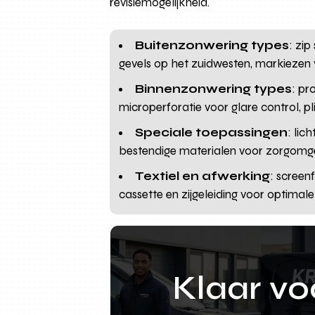
revisiemogelijkheid.
Buitenzonwering types
: zi
gevels op het zuidwesten, markiezen 
Binnenzonwering types
: pr
microperforatie voor glare control, p
Speciale toepassingen
: lic
bestendige materialen voor zorgomge
Textiel en afwerking
: screen
cassette en zijgeleiding voor optimale 
Klaar v