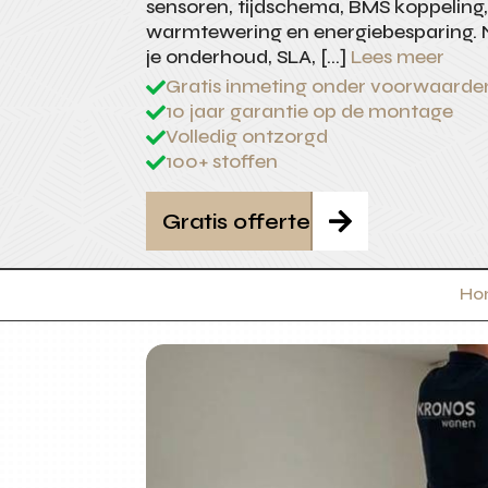
sensoren, tijdschema, BMS koppeling, 
warmtewering en energiebesparing. N
je onderhoud, SLA, […]
Lees meer
Gratis inmeting onder voorwaarde

10 jaar garantie op de montage

Volledig ontzorgd

100+ stoffen

Gratis offerte

Ho