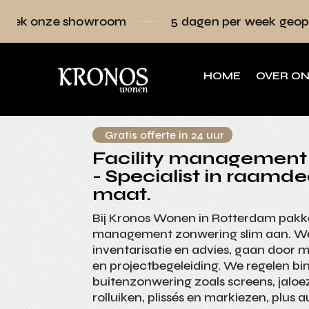
owroom
5 dagen per week geopend
Raa
HOME
OVER O
Gratis offerte in 24 uur
Facility management
- Specialist in raamde
maat.
Bij Kronos Wonen in Rotterdam pakken
management zonwering slim aan. We
inventarisatie en advies, gaan door 
en projectbegeleiding. We regelen b
buitenzonwering zoals screens, jaloez
rolluiken, plissés en markiezen, plus