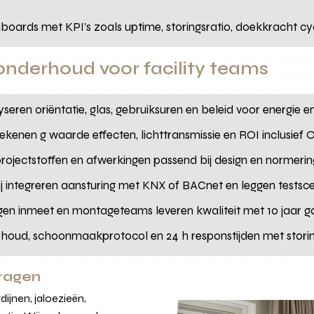
hboards met KPI’s zoals uptime, storingsratio, doekkracht cy
onderhoud voor facility teams
eren oriëntatie, glas, gebruiksuren en beleid voor energie 
ekenen g waarde effecten, lichttransmissie en ROI inclusie
projectstoffen en afwerkingen passend bij design en normerin
 integreren aansturing met KNX of BACnet en leggen testsce
gen inmeet en montageteams leveren kwaliteit met 10 jaar 
rhoud, schoonmaakprotocol en 24 h responstijden met stori
vragen
ijnen, jaloezieën,