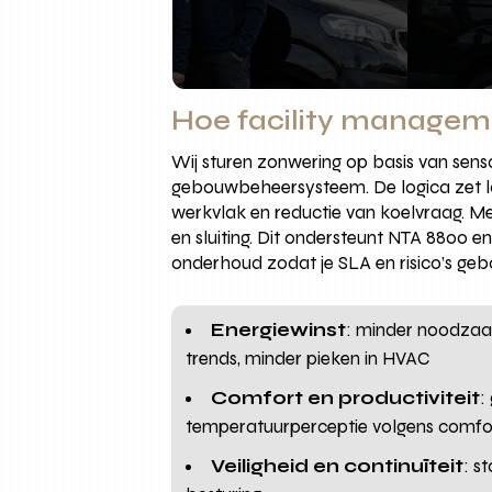
Hoe facility managem
Wij sturen zonwering op basis van sen
gebouwbeheersysteem. De logica zet lam
werkvlak en reductie van koelvraag. Met
en sluiting. Dit ondersteunt NTA 8800 en 
onderhoud zodat je SLA en risico’s gebo
Energiewinst
: minder noodzaak
trends, minder pieken in HVAC
Comfort en productiviteit
:
temperatuurperceptie volgens comf
Veiligheid en continuïteit
: s