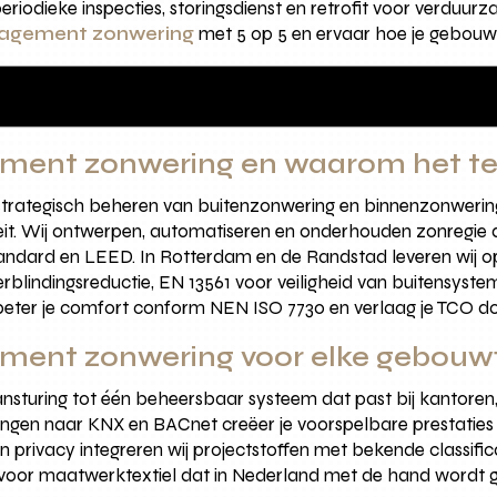
periodieke inspecties, storingsdienst en retrofit voor verduu
anagement zonwering
met 5 op 5 en ervaar hoe je gebouw 
ement zonwering en waarom het te
strategisch beheren van buitenzonwering en binnenzonwerin
ïteit. Wij ontwerpen, automatiseren en onderhouden zonregie d
ndard en LEED. In Rotterdam en de Randstad leveren wij op
verblindingsreductie, EN 13561 voor veiligheid van buitensys
erbeter je comfort conform NEN ISO 7730 en verlaag je TCO d
ement zonwering voor elke gebouw
sturing tot één beheersbaar systeem dat past bij kantoren, zo
ngen naar KNX en BACnet creëer je voorspelbare prestaties
en privacy integreren wij projectstoffen met bekende classific
zen voor maatwerktextiel dat in Nederland met de hand wordt