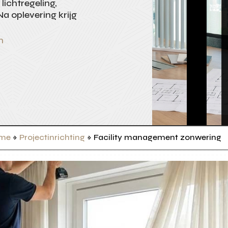
lichtregeling,
a oplevering krijg
n
me
»
Projectinrichting
»
Facility management zonwering