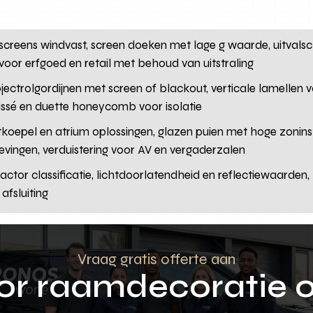
p screens windvast, screen doeken met lage g waarde, uitva
voor erfgoed en retail met behoud van uitstraling
ojectrolgordijnen met screen of blackout, verticale lamellen 
lissé en duette honeycomb voor isolatie
htkoepel en atrium oplossingen, glazen puien met hoge zonin
vingen, verduistering voor AV en vergaderzalen
factor classificatie, lichtdoorlatendheid en reflectiewaarden
afsluiting
Vraag gratis offerte aan
oor raamdecoratie 