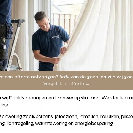
rs een offerte ontvangen? 80% van de gevallen zijn wij go
Vergelijk je offerte →
wij Facility management zonwering slim aan. We starten met
ing.
wering zoals screens, jaloezieën, lamellen, rolluiken, pliss
g, lichtregeling, warmtewering en energiebesparing.