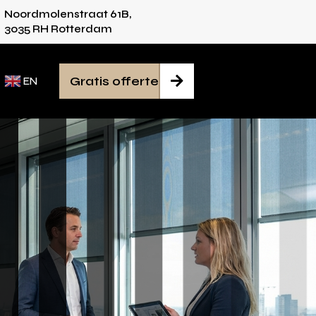
Noordmolenstraat 61B,
ies voor iedere ruimte
Van inmeten tot monta
3035 RH Rotterdam
Gratis offerte

EN