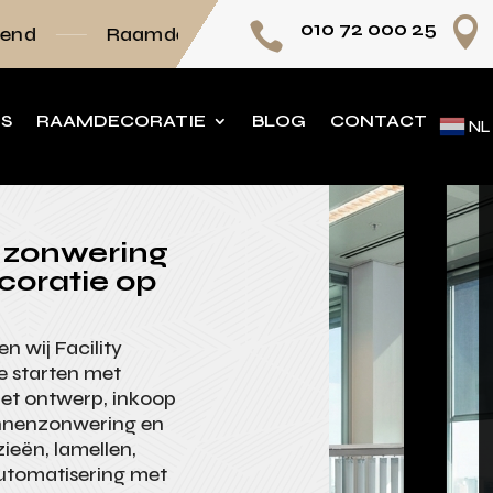

010 72 000 25

mdecoratie volledig op maat
Persoonlijk adv
NS
RAAMDECORATIE
BLOG
CONTACT
NL
 zonwering
coratie op
 wij Facility
 starten met
met ontwerp, inkoop
innenzonwering en
ieën, lamellen,
 automatisering met