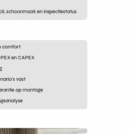
cli, schoonmaak en inspectiestatus
en comfort
f OPEX en CAPEX
g
nario’s vast
garantie op montage
ngsanalyse