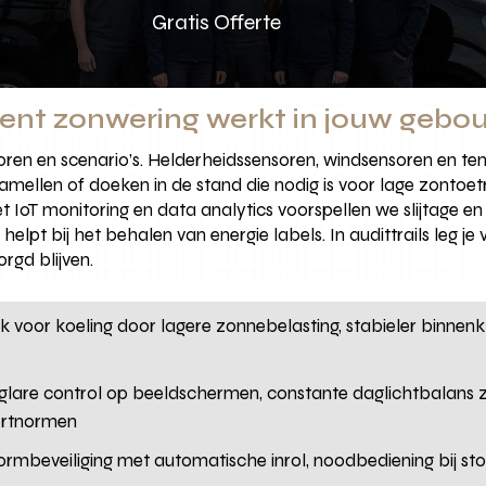
Gratis Offerte
ent zonwering werkt in jouw gebo
soren en scenario’s. Helderheidssensoren, windsensoren en 
ellen of doeken in de stand die nodig is voor lage zontoet
 IoT monitoring en data analytics voorspellen we slijtage en
helpt bij het behalen van energie labels. In audittrails leg je
rgd blijven.
 voor koeling door lagere zonnebelasting, stabieler binnen
 glare control op beeldschermen, constante daglichtbalans zo
ortnormen
tormbeveiliging met automatische inrol, noodbediening bij st