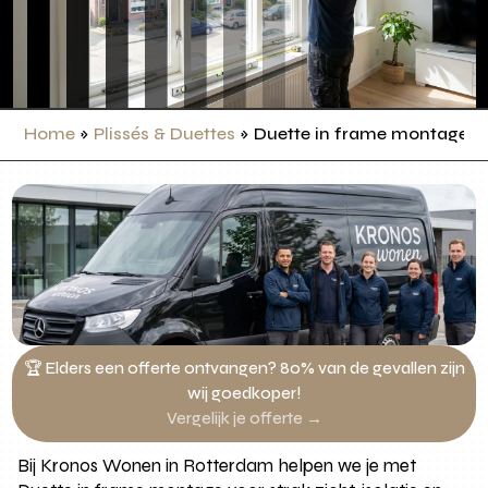
Home
»
Plissés & Duettes
»
Duette in frame montage
🏆 Elders een offerte ontvangen? 80% van de gevallen zijn
wij goedkoper!
Vergelijk je offerte →
Bij Kronos Wonen in Rotterdam helpen we je met