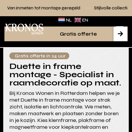
tot montage geregeld
Stijlvolle collecties voor elk interieur
NL
EN
Gratis offerte

Gratis offerte in 24 uur
Duette in frame
montage - Specialist in
raamdecoratie op maat.
Bij Kronos Wonen in Rotterdam helpen we je
met Duette in frame montage voor strak
zicht, isolatie en lichtcontrole. We meten,
maken maatwerk en plaatsen zonder boren
in je kozijn. Kies klemframe, plakframe of
magneetframe voor kiepkantelraam en