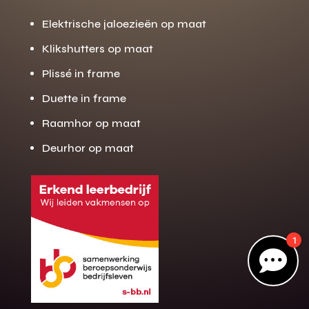
Elektrische jaloezieën op maat
Klikshutters op maat
Gratis offerte
M
op maat?
Plissé in frame
Duette in frame
Binnen 24 uur jouw gratis offerte
10 jaar garantie op de montage
Raamhor op maat
Gratis inmeting (voorwaarden)
Deurhor op maat
Volledig ontzorgd
Wij werken landelijk
100+ stoffen
1
Gratis offerte

Direct bellen