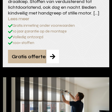
draaikiep. Stoffen van verduisterend tot
lichtdoorlatend, ook dag en nacht. Bedien
kindveilig met handgreep of stille motor. […]
Lees meer
Gratis inmeting onder voorwaarden

10 jaar garantie op de montage

Volledig ontzorgd

100+ stoffen

Gratis offerte
