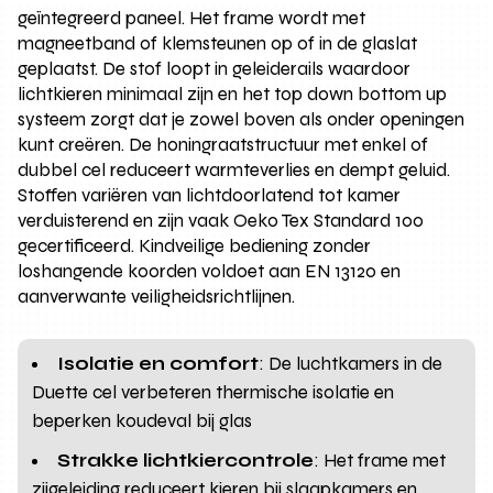
geïntegreerd paneel. Het frame wordt met
magneetband of klemsteunen op of in de glaslat
geplaatst. De stof loopt in geleiderails waardoor
lichtkieren minimaal zijn en het top down bottom up
systeem zorgt dat je zowel boven als onder openingen
kunt creëren. De honingraatstructuur met enkel of
dubbel cel reduceert warmteverlies en dempt geluid.
Stoffen variëren van lichtdoorlatend tot kamer
verduisterend en zijn vaak Oeko Tex Standard 100
gecertificeerd. Kindveilige bediening zonder
loshangende koorden voldoet aan EN 13120 en
aanverwante veiligheidsrichtlijnen.
Isolatie en comfort
: De luchtkamers in de
Duette cel verbeteren thermische isolatie en
beperken koudeval bij glas
Strakke lichtkiercontrole
: Het frame met
zijgeleiding reduceert kieren bij slaapkamers en