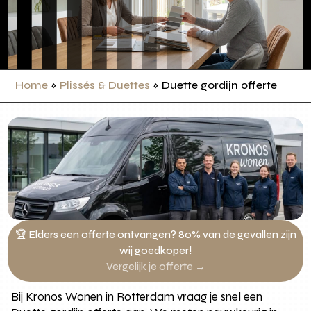
Home
»
Plissés & Duettes
»
Duette gordijn offerte
🏆 Elders een offerte ontvangen? 80% van de gevallen zijn
wij goedkoper!
Vergelijk je offerte →
Bij Kronos Wonen in Rotterdam vraag je snel een