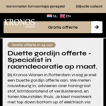
 tot montage geregeld
Stijlvolle collecties voor elk interie
NL
EN
Gratis offerte

Gratis offerte in 24 uur
Duette gordijn offerte -
Specialist in
raamdecoratie op maat.
Bij Kronos Wonen in Rotterdam vraag je snel
een Duette gordijn offerte aan. We meten
nauwkeurig in, adviseren over honingraat
stof, lichtdoorlatend of verduisterend, en
tonen kleurstalen thuis. Je kiest maatwerk
met top down bottom up of elektrisch via