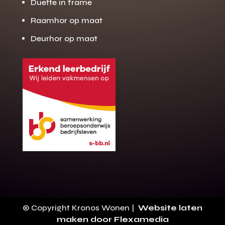
Duette in frame
Raamhor op maat
Deurhor op maat
Gratis offerte
M
op maat?
Binnen 24 uur jouw gratis offerte
10 jaar garantie op de montage
Gratis inmeting (voorwaarden)
Volledig ontzorgd
Wij werken landelijk
© Copyright Kronos Wonen |
Website laten
100+ stoffen
maken door Flexamedia