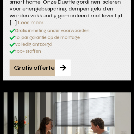
smart home. Onze Duette gordijnen isoleren
voor energiebesparing, dempen geluid en
worden vakkundig gemonteerd met levertijd
[…]
Lees meer
Gratis inmeting onder voorwaarden

10 jaar garantie op de montage

Volledig ontzorgd

100+ stoffen

Gratis offerte
