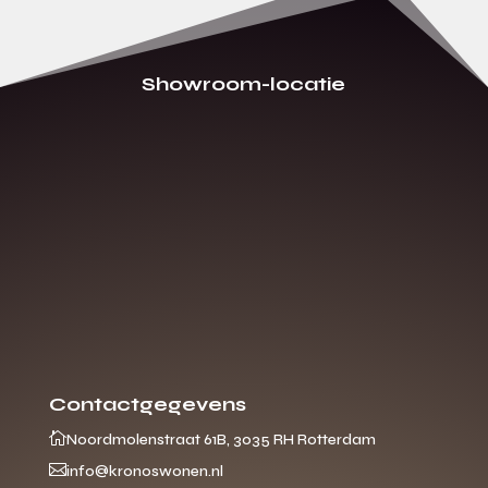
Showroom-locatie
Contactgegevens

Noordmolenstraat 61B, 3035 RH Rotterdam

info@kronoswonen.nl