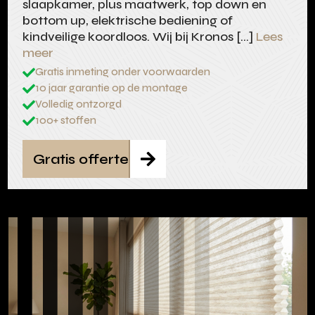
slaapkamer, plus maatwerk, top down en
bottom up, elektrische bediening of
kindveilige koordloos. Wij bij Kronos […]
Lees
meer
Gratis inmeting onder voorwaarden

10 jaar garantie op de montage

Volledig ontzorgd

100+ stoffen

Gratis offerte
