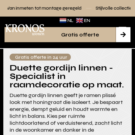
tot montage geregeld
Stijlvolle collecties voor elk interieu
NL
EN
Gratis offerte

Gratis offerte in 24 uur
Duette gordijn linnen -
Specialist in
raamdecoratie op maat.
Duette gordijn linnen geeft je ramen plissé
look met honingraat die isoleert. Je bespaart
energie, dempt geluid en houdt warmte en
licht in balans. Kies per ruimte
lichtdoorlatend of verduisterend, zacht licht
in de woonkamer en donker in de