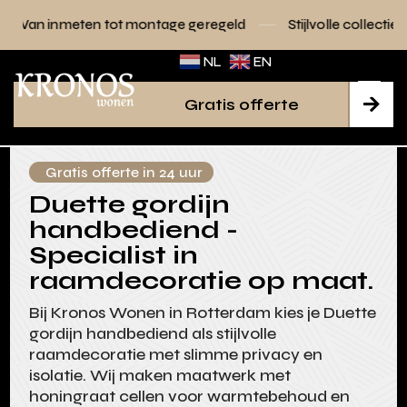
en tot montage geregeld
Stijlvolle collecties voor elk inter
NL
EN
Gratis offerte

Gratis offerte in 24 uur
Duette gordijn
handbediend -
Specialist in
raamdecoratie op maat.
Bij Kronos Wonen in Rotterdam kies je Duette
gordijn handbediend als stijlvolle
raamdecoratie met slimme privacy en
isolatie. Wij maken maatwerk met
honingraat cellen voor warmtebehoud en