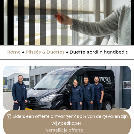
Home
»
Plissés & Duettes
»
Duette gordijn handbedien
🏆 Elders een offerte ontvangen? 80% van de gevallen zijn
wij goedkoper!
Vergelijk je offerte →