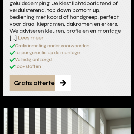
geluidsdemping. Je kiest lichtdoorlatend of
verduisterend, top down bottom up,
bediening met koord of handgreep, perfect
voor draai kiepramen, dakramen en erkers.
We adviseren kleuren, profielen en montage
[…]
Lees meer
Gratis inmeting onder voorwaarden

10 jaar garantie op de montage

Volledig ontzorgd

100+ stoffen

Gratis offerte
