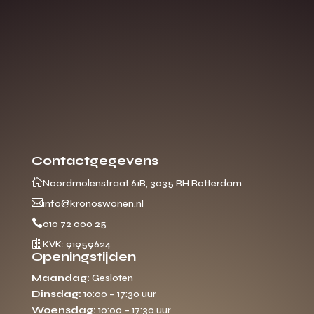
Contactgegevens

Noordmolenstraat 61B, 3035 RH Rotterdam

info@kronoswonen.nl

010 72 000 25

KVK: 91959624
Openingstijden
Maandag:
Gesloten
Dinsdag:
10:00 – 17:30 uur
Woensdag:
10:00 – 17:30 uur