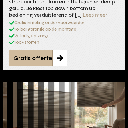
structuur houdt kou en hitte tegen en dempt
geluid. Je kiest top down bottom up
bediening verduisterend of […]
Lees meer
Gratis inmeting onder voorwaarden

10 jaar garantie op de montage

Volledig ontzorgd

100+ stoffen

Gratis offerte
