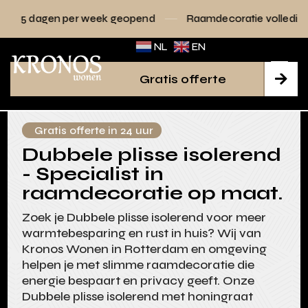
r week geopend
Raamdecoratie volledig op maat
P
NL
EN
Gratis offerte

Gratis offerte in 24 uur
Dubbele plisse isolerend
- Specialist in
raamdecoratie op maat.
Zoek je Dubbele plisse isolerend voor meer
warmtebesparing en rust in huis? Wij van
Kronos Wonen in Rotterdam en omgeving
helpen je met slimme raamdecoratie die
energie bespaart en privacy geeft. Onze
Dubbele plisse isolerend met honingraat