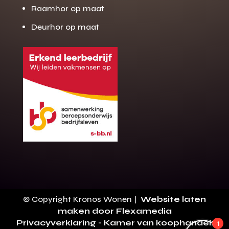
Raamhor op maat
Deurhor op maat
Gratis offerte
M
op maat?
Binnen 24 uur jouw gratis offerte
10 jaar garantie op de montage
Gratis inmeting (voorwaarden)
Volledig ontzorgd
Wij werken landelijk
© Copyright Kronos Wonen |
Website laten
100+ stoffen
maken door Flexamedia
Privacyverklaring
- Kamer van koophandel:
1
Gratis offerte