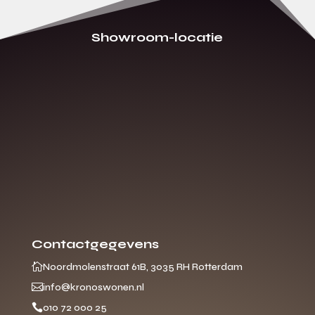
Showroom-locatie
Contactgegevens

Noordmolenstraat 61B, 3035 RH Rotterdam

info@kronoswonen.nl

010 72 000 25