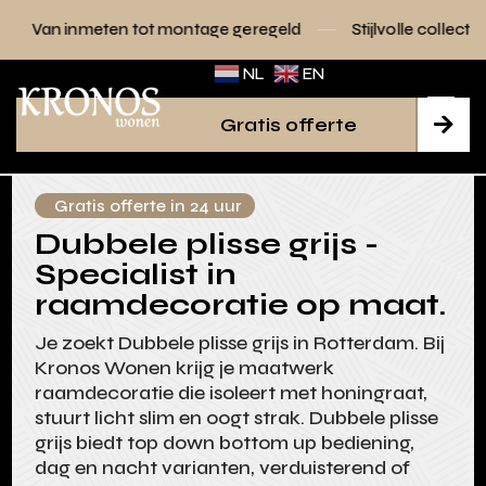
 tot montage geregeld
Stijlvolle collecties voor elk interie
NL
EN
Gratis offerte

Gratis offerte in 24 uur
Dubbele plisse grijs -
Specialist in
raamdecoratie op maat.
Je zoekt Dubbele plisse grijs in Rotterdam. Bij
Kronos Wonen krijg je maatwerk
raamdecoratie die isoleert met honingraat,
stuurt licht slim en oogt strak. Dubbele plisse
grijs biedt top down bottom up bediening,
dag en nacht varianten, verduisterend of