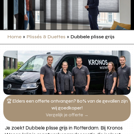
Home
»
Plissés & Duettes
»
Dubbele plisse grijs
🏆 Elders een offerte ontvangen? 80% van de gevallen zijn
wij goedkoper!
Vergelijk je offerte →
Je zoekt Dubbele plisse grijs in Rotterdam. Bij Kronos