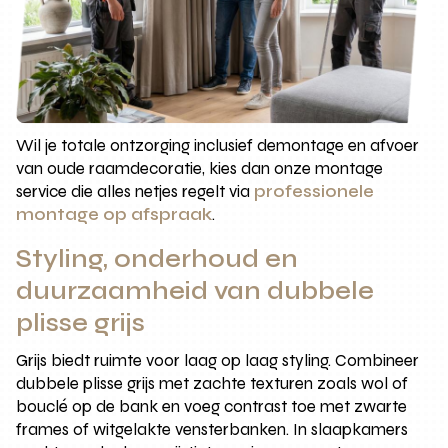
Wil je totale ontzorging inclusief demontage en afvoer
van oude raamdecoratie, kies dan onze montage
service die alles netjes regelt via
professionele
montage op afspraak
.
Styling, onderhoud en
duurzaamheid van dubbele
plisse grijs
Grijs biedt ruimte voor laag op laag styling. Combineer
dubbele plisse grijs met zachte texturen zoals wol of
bouclé op de bank en voeg contrast toe met zwarte
frames of witgelakte vensterbanken. In slaapkamers