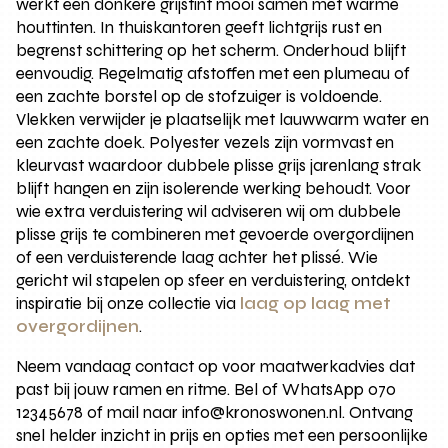
werkt een donkere grijstint mooi samen met warme
houttinten. In thuiskantoren geeft lichtgrijs rust en
begrenst schittering op het scherm. Onderhoud blijft
eenvoudig. Regelmatig afstoffen met een plumeau of
een zachte borstel op de stofzuiger is voldoende.
Vlekken verwijder je plaatselijk met lauwwarm water en
een zachte doek. Polyester vezels zijn vormvast en
kleurvast waardoor dubbele plisse grijs jarenlang strak
blijft hangen en zijn isolerende werking behoudt. Voor
wie extra verduistering wil adviseren wij om dubbele
plisse grijs te combineren met gevoerde overgordijnen
of een verduisterende laag achter het plissé. Wie
gericht wil stapelen op sfeer en verduistering, ontdekt
inspiratie bij onze collectie via
laag op laag met
overgordijnen
.
Neem vandaag contact op voor maatwerkadvies dat
past bij jouw ramen en ritme. Bel of WhatsApp 070
12345678 of mail naar info@kronoswonen.nl. Ontvang
snel helder inzicht in prijs en opties met een persoonlijke