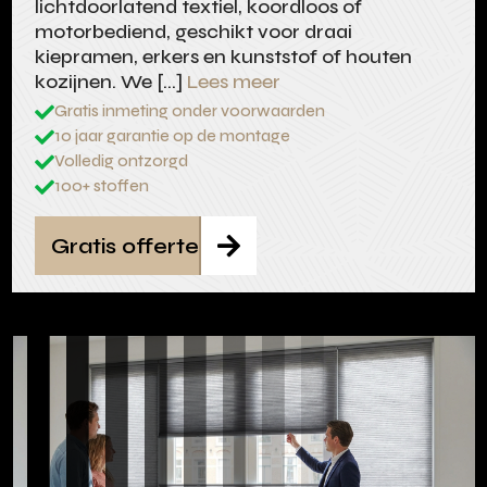
lichtdoorlatend textiel, koordloos of
motorbediend, geschikt voor draai
kiepramen, erkers en kunststof of houten
kozijnen. We […]
Lees meer
Gratis inmeting onder voorwaarden

10 jaar garantie op de montage

Volledig ontzorgd

100+ stoffen

Gratis offerte
