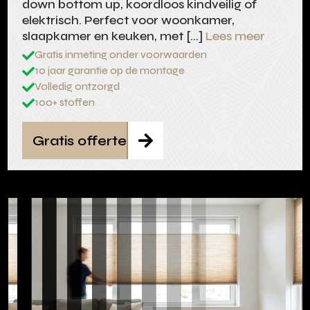
down bottom up, koordloos kindveilig of
elektrisch. Perfect voor woonkamer,
slaapkamer en keuken, met […]
Lees meer
Gratis inmeting onder voorwaarden

10 jaar garantie op de montage

Volledig ontzorgd

100+ stoffen

Gratis offerte
