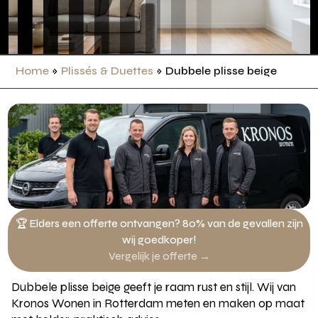
Home
»
Plissés & Duettes
»
Dubbele plisse beige
🏆 Elders een offerte ontvangen? 80% van de gevallen zijn
wij goedkoper!
Vergelijk je offerte →
Dubbele plisse beige geeft je raam rust en stijl. Wij van
Kronos Wonen in Rotterdam meten en maken op maat