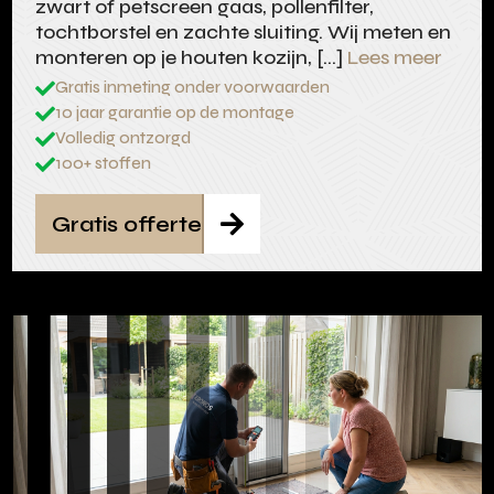
zwart of petscreen gaas, pollenfilter,
tochtborstel en zachte sluiting. Wij meten en
monteren op je houten kozijn, […]
Lees meer
Gratis inmeting onder voorwaarden

10 jaar garantie op de montage

Volledig ontzorgd

100+ stoffen

Gratis offerte
