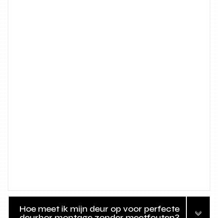
Hoe meet ik mijn deur op voor perfecte
deurhor montage zonder meetfouten?