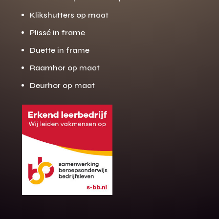
Klikshutters op maat
Plissé in frame
Duette in frame
Raamhor op maat
Deurhor op maat
Gratis offerte
M
op maat?
Binnen 24 uur jouw gratis offerte
10 jaar garantie op de montage
Gratis inmeting (voorwaarden)
Volledig ontzorgd