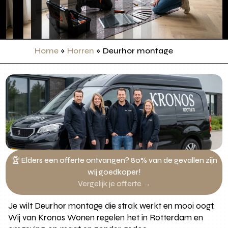
Home
»
Horren
»
Deurhor montage
🏆 Elders een offerte ontvangen? 80% van de gevallen zijn
wij goedkoper!
Vergelijk je offerte →
Je wilt Deurhor montage die strak werkt en mooi oogt.
Wij van Kronos Wonen regelen het in Rotterdam en