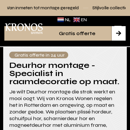
tot montage geregeld
Stijlvolle collecties voor elk interieu
NL
EN
Gratis offerte

Gratis offerte in 24 uur
Deurhor montage -
Specialist in
raamdecoratie op maat.
Je wilt Deurhor montage die strak werkt en
mooi oogt. Wij van Kronos Wonen regelen
het in Rotterdam en omgeving, op maat en
zonder gedoe. We plaatsen plissé hordeur,
schuifpui hor, scharnierdeur hor en
magneetdeurhor met aluminium frame,