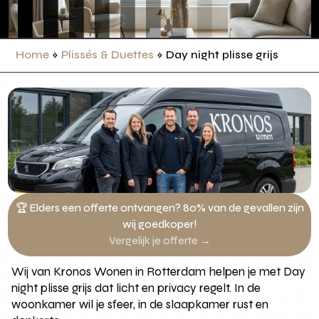
Home
»
Plissés & Duettes
»
Day night plisse grijs
🏆 Elders een offerte ontvangen? 80% van de gevallen zijn
wij goedkoper!
Vergelijk je offerte →
Wij van Kronos Wonen in Rotterdam helpen je met Day
night plisse grijs dat licht en privacy regelt. In de
woonkamer wil je sfeer, in de slaapkamer rust en