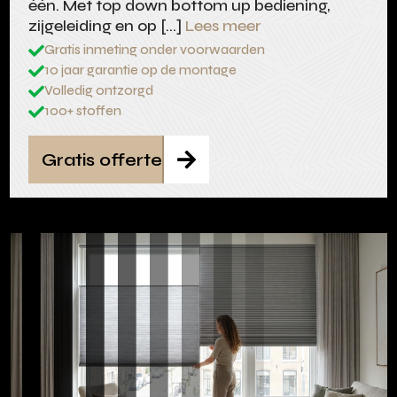
één. Met top down bottom up bediening,
zijgeleiding en op […]
Lees meer
Gratis inmeting onder voorwaarden

10 jaar garantie op de montage

Volledig ontzorgd

100+ stoffen

Gratis offerte
