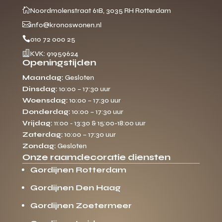

Noordmolenstraat 61B, 3035 RH Rotterdam

info@kronoswonen.nl

010 72 000 25

KVK: 91959624
Openingstijden
Maandag:
Gesloten
Dinsdag:
10:00 – 17:30 uur
Woensdag:
10:00 – 17:30 uur
Donderdag:
10:00 – 17:30 uur
Vrijdag:
11:00 - 13:30 & 15:00-18:00 uur
Zaterdag:
10:00 – 17:30 uur
Zondag:
Gesloten
Onze raamdecoratie diensten
Gordijnen Rotterdam
Gordijnen Den Haag
Gordijnen Zoetermeer