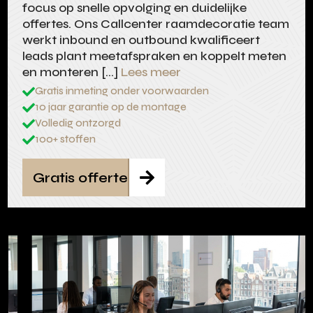
focus op snelle opvolging en duidelijke
offertes. Ons Callcenter raamdecoratie team
werkt inbound en outbound kwalificeert
leads plant meetafspraken en koppelt meten
en monteren […]
Lees meer
Gratis inmeting onder voorwaarden

10 jaar garantie op de montage

Volledig ontzorgd

100+ stoffen

Gratis offerte
