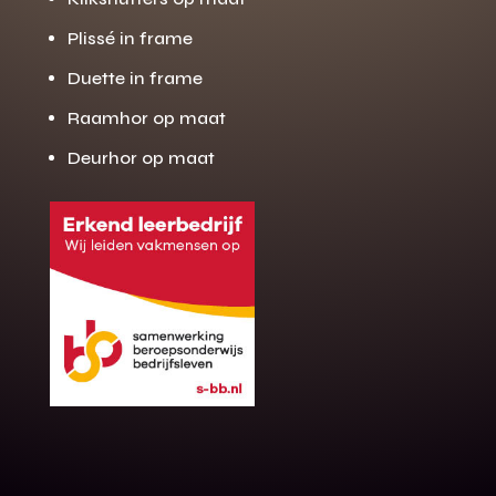
Plissé in frame
Duette in frame
Raamhor op maat
Deurhor op maat
Gratis offerte
M
op maat?
Binnen 24 uur jouw gratis offerte
10 jaar garantie op de montage
Gratis inmeting (voorwaarden)
Volledig ontzorgd