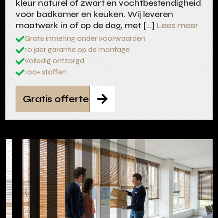
kleur naturel of zwart en vochtbestendigheid
voor badkamer en keuken. Wij leveren
maatwerk in of op de dag, met […]
Lees meer
Gratis inmeting onder voorwaarden

10 jaar garantie op de montage

Volledig ontzorgd

100+ stoffen

Gratis offerte
