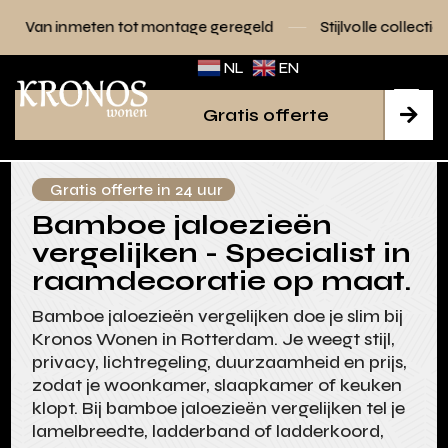
tot montage geregeld
Stijlvolle collecties voor elk interieu
NL
EN
Gratis offerte

Gratis offerte in 24 uur
Bamboe jaloezieën
vergelijken - Specialist in
raamdecoratie op maat.
Bamboe jaloezieën vergelijken doe je slim bij
Kronos Wonen in Rotterdam. Je weegt stijl,
privacy, lichtregeling, duurzaamheid en prijs,
zodat je woonkamer, slaapkamer of keuken
klopt. Bij bamboe jaloezieën vergelijken tel je
lamelbreedte, ladderband of ladderkoord,