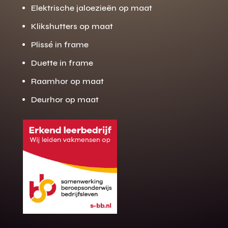
Elektrische jaloezieën op maat
Klikshutters op maat
Plissé in frame
Duette in frame
Raamhor op maat
Deurhor op maat
Gratis offerte
M
op maat?
Binnen 24 uur jouw gratis offerte
10 jaar garantie op de montage
Gratis inmeting (voorwaarden)