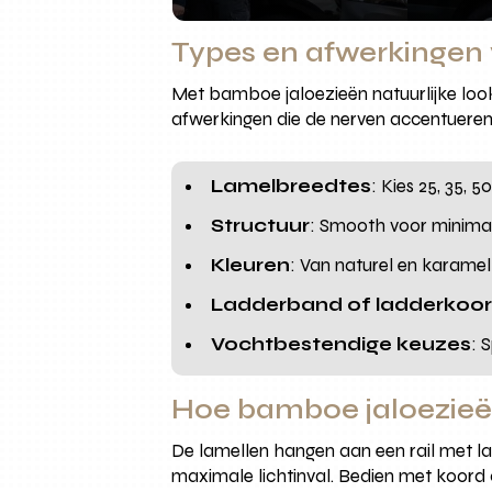
Types en afwerkingen 
Met bamboe jaloezieën natuurlijke look 
afwerkingen die de nerven accentueren e
Lamelbreedtes
: Kies 25, 35, 
Structuur
: Smooth voor minimal,
Kleuren
: Van naturel en karamel
Ladderband of ladderkoo
Vochtbestendige keuzes
: 
Hoe bamboe jaloezieën
De lamellen hangen aan een rail met l
maximale lichtinval. Bedien met koord o