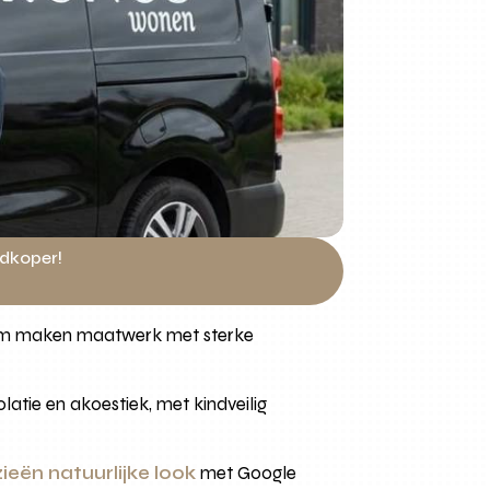
edkoper!
dam maken maatwerk met sterke
latie en akoestiek, met kindveilig
eën natuurlijke look
met Google