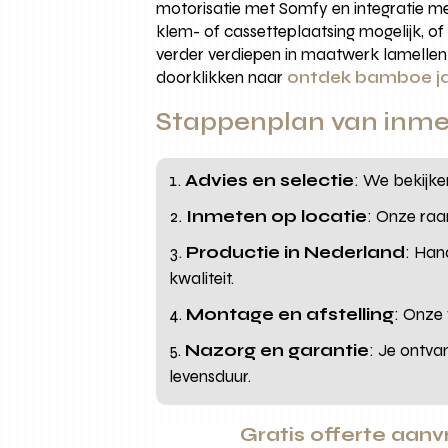
motorisatie met Somfy en integratie m
klem- of cassetteplaatsing mogelijk, o
verder verdiepen in maatwerk lamellen e
doorklikken naar
ontdek bamboe ja
Stappenplan van inme
Advies en selectie
: We bekijken
Inmeten op locatie
: Onze raa
Productie in Nederland
: Han
kwaliteit.
Montage en afstelling
: Onze 
Nazorg en garantie
: Je ontva
levensduur.
Gratis offerte aan