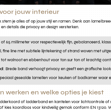
voor jouw interieur
stem je alles af op jouw stijl en ramen. Denk aan lamelbreedt
n details die privacy en design versterken.
50 of 65 millimeter voor respectievelijk fijn, gebalanceerd, klas
 fine line met subtiele lijntekening of strand woven met uitg
 tot walnoot en ebbenhout voor ton sur ton of krachtig cont
rd
: Brede band verhoogt privacy en geeft een grafische look,
Speciaal gesealde lamellen voor keuken of badkamer waar extr
 werken en welke opties je kiest
adderkoord of ladderband en kantelen voor lichtcontrole of
f kies koordloos voor kindveilig gemak conform EN 13120. Voo