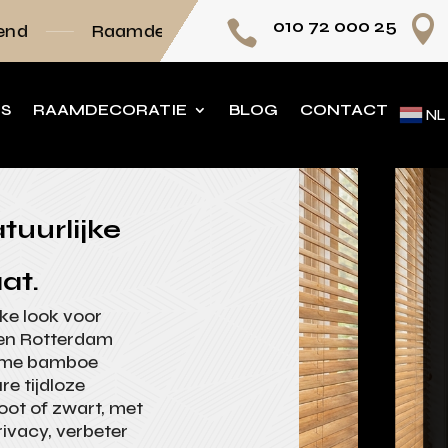

010 72 000 25

mdecoratie volledig op maat
Persoonlijk adv
NS
RAAMDECORATIE
BLOG
CONTACT
NL
tuurlijke
at.
ke look voor
nen Rotterdam
ame bamboe
re tijdloze
noot of zwart, met
rivacy, verbeter