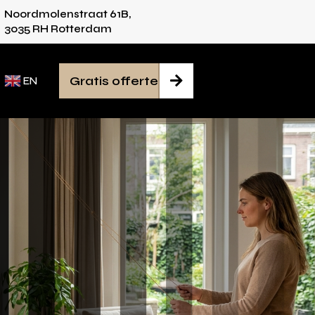
Noordmolenstraat 61B,
ies voor iedere ruimte
Van inmeten tot monta
3035 RH Rotterdam
Gratis offerte

EN