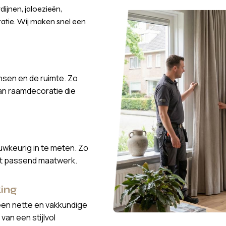
ijnen, jaloezieën,
atie. Wij maken snel een
nsen en de ruimte. Zo
van raamdecoratie die
wkeurig in te meten. Zo
ct passend maatwerk.
ing
een nette en vakkundige
van een stijlvol