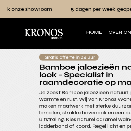
owroom
5 dagen per week geopend
Raa
HOME
OVER O
Gratis offerte in 24 uur
Bamboe jaloezieën na
look - Specialist in
raamdecoratie op ma
Je zoekt Bamboe jaloezieën natuurlij
warmte en rust. Wij van Kronos Wo
maken maatwerk met sterke duurz
lamellen, strakke bovenbak en een pu
uitstraling. Kies naturel caramel wal
ladderband of koord. Regel licht en p