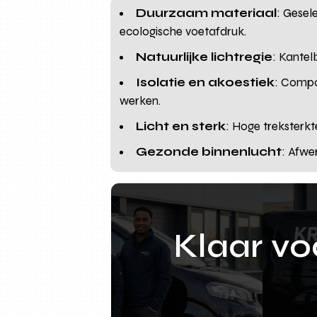
Duurzaam materiaal
: Gese
ecologische voetafdruk.
Natuurlijke lichtregie
: Kantel
Isolatie en akoestiek
: Compa
werken.
Licht en sterk
: Hoge treksterk
Gezonde binnenlucht
: Afwe
Klaar v