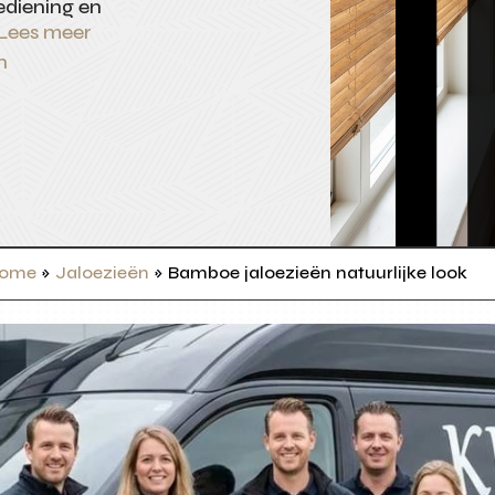
bediening en
Lees meer
n
ome
»
Jaloezieën
»
Bamboe jaloezieën natuurlijke look