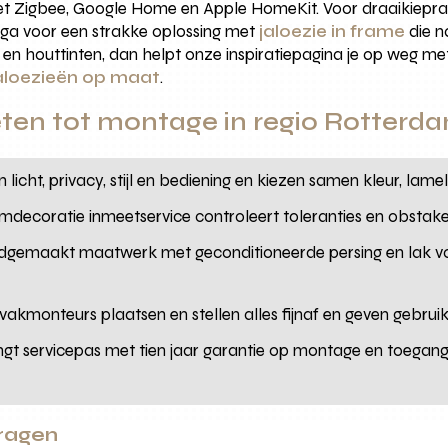
et Zigbee, Google Home en Apple HomeKit. Voor draaikiepra
f ga voor een strakke oplossing met
jaloezie in frame
die na
n houttinten, dan helpt onze inspiratiepagina je op weg met 
loezieën op maat
.
ten tot montage in regio Rotterd
 licht, privacy, stijl en bediening en kiezen samen kleur, lam
mdecoratie inmeetservice controleert toleranties en obstake
dgemaakt maatwerk met geconditioneerde persing en lak v
vakmonteurs plaatsen en stellen alles fijnaf en geven gebrui
ngt servicepas met tien jaar garantie op montage en toegan
vragen