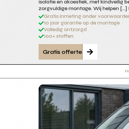
isolatie en akoestiek, met kindveilig 
zorgvuldige montage. Wij helpen […]
Gratis inmeting onder voorwaarde

10 jaar garantie op de montage

Volledig ontzorgd

100+ stoffen

Gratis offerte

H