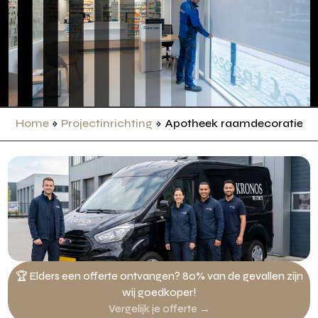
Home
»
Projectinrichting
»
Apotheek raamdecoratie
🏆 Elders een offerte ontvangen? 80% van de gevallen zijn
wij goedkoper!
Vergelijk je offerte →