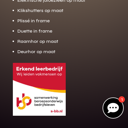
Elektrische jaloezieën op maat
Klikshutters op maat
Plissé in frame
Gratis offerte
M
op maat?
Duette in frame
Binnen 24 uur jouw gratis offerte
Raamhor op maat
10 jaar garantie op de montage
Deurhor op maat
Gratis inmeting (voorwaarden)
Volledig ontzorgd
Wij werken landelijk
100+ stoffen
1
Gratis offerte

Direct bellen