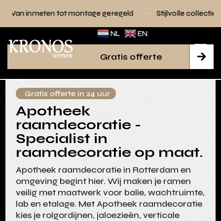
tot montage geregeld
Stijlvolle collecties voor elk interieu
NL
EN
Gratis offerte

Gratis offerte in 24 uur
Apotheek
raamdecoratie -
Specialist in
raamdecoratie op maat.
Apotheek raamdecoratie in Rotterdam en
omgeving begint hier. Wij maken je ramen
veilig met maatwerk voor balie, wachtruimte,
lab en etalage. Met Apotheek raamdecoratie
kies je rolgordijnen, jaloezieën, verticale