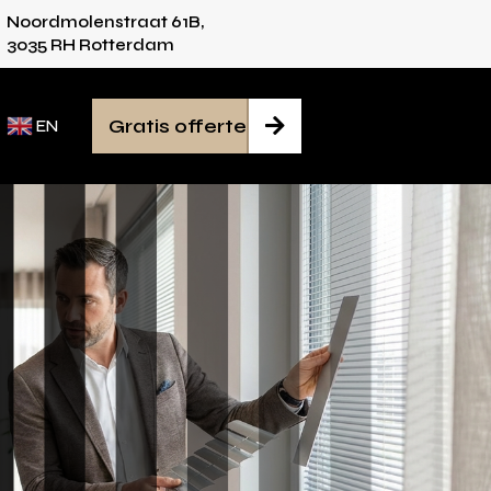
Noordmolenstraat 61B,
ies voor iedere ruimte
Van inmeten tot monta
3035 RH Rotterdam
Gratis offerte

EN