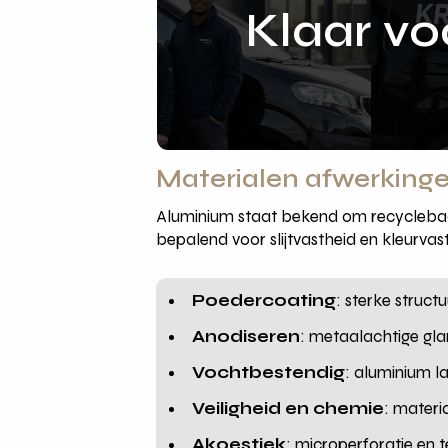
Klaar v
Materialen afwerkinge
Aluminium staat bekend om recyclebaar
bepalend voor slijtvastheid en kleurva
Poedercoating
: sterke struc
Anodiseren
: metaalachtige gla
Vochtbestendig
: aluminium l
Veiligheid en chemie
: mater
Akoestiek
: microperforatie en