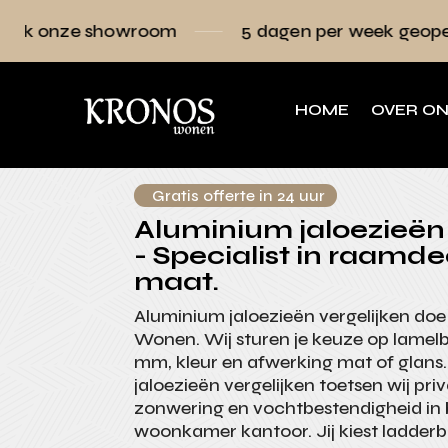
owroom
5 dagen per week geopend
Raa
HOME
OVER O
Gratis offerte in 24 uur
Aluminium jaloezieën 
- Specialist in raamde
maat.
Aluminium jaloezieën vergelijken doe 
Wonen. Wij sturen je keuze op lamelb
mm, kleur en afwerking mat of glans.
jaloezieën vergelijken toetsen wij pri
zonwering en vochtbestendigheid i
woonkamer kantoor. Jij kiest ladder