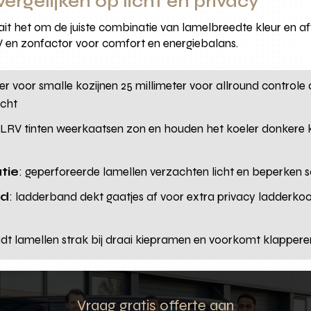
ergelijken op licht en privacy
aait het om de juiste combinatie van lamelbreedte kleur en a
LRV en zonfactor voor comfort en energiebalans.
eter voor smalle kozijnen 25 millimeter voor allround controle
icht
 LRV tinten weerkaatsen zon en houden het koeler donkere 
tie
: geperforeerde lamellen verzachten licht en beperken s
rd
: ladderband dekt gaatjes af voor extra privacy ladderkoo
dt lamellen strak bij draai kiepramen en voorkomt klapperen 
Vraag gratis offerte aan