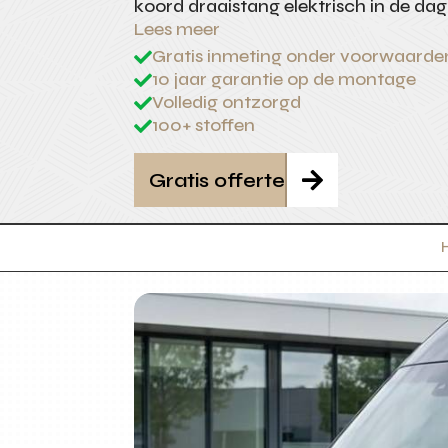
koord draaistang elektrisch in de dag
Lees meer
Gratis inmeting onder voorwaarde

10 jaar garantie op de montage

Volledig ontzorgd

100+ stoffen

Gratis offerte
