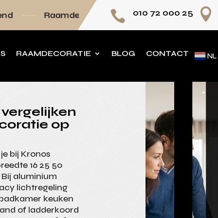

010 72 000 25

mdecoratie volledig op maat
Persoonlijk adv
NS
RAAMDECORATIE
BLOG
CONTACT
NL
vergelijken
coratie op
je bij Kronos
reedte 16 25 50
 Bij aluminium
vacy lichtregeling
n badkamer keuken
band of ladderkoord