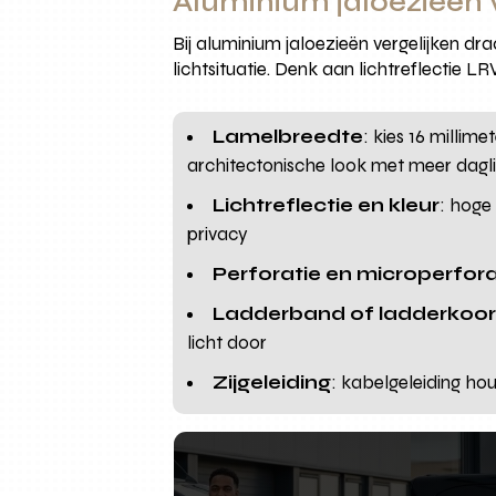
Aluminium jaloezieën v
Bij aluminium jaloezieën vergelijken dr
lichtsituatie. Denk aan lichtreflectie 
Lamelbreedte
: kies 16 millim
architectonische look met meer dagl
Lichtreflectie en kleur
: hoge
privacy
Perforatie en microperfora
Ladderband of ladderkoo
licht door
Zijgeleiding
: kabelgeleiding hou