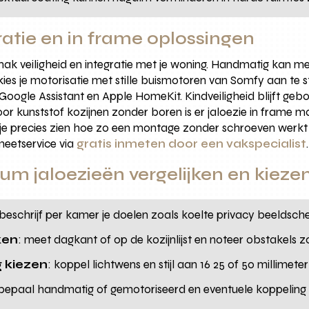
atie en in frame oplossingen
emak veiligheid en integratie met je woning. Handmatig kan m
 je motorisatie met stille buismotoren van Somfy aan te s
ogle Assistant en Apple HomeKit. Kindveiligheid blijft geb
or kunststof kozijnen zonder boren is er jaloezie in frame ma
il je precies zien hoe zo een montage zonder schroeven werkt
meetservice via
gratis inmeten door een vakspecialist
.
um jaloezieën vergelijken en kieze
 beschrijf per kamer je doelen zoals koelte privacy beel
ken
: meet dagkant of op de kozijnlijst en noteer obstakels zo
 kiezen
: koppel lichtwens en stijl aan 16 25 of 50 millimet
 bepaal handmatig of gemotoriseerd en eventuele koppeling