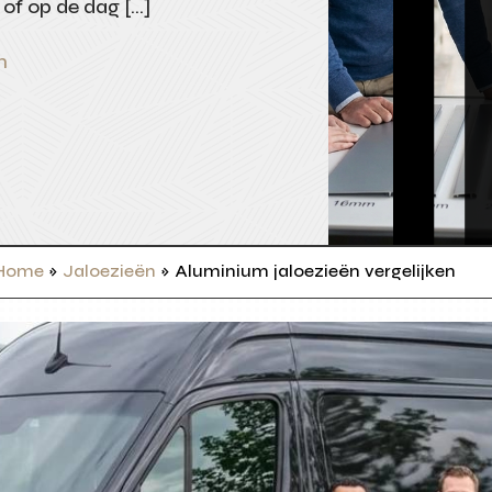
 of op de dag […]
n
Home
»
Jaloezieën
»
Aluminium jaloezieën vergelijken