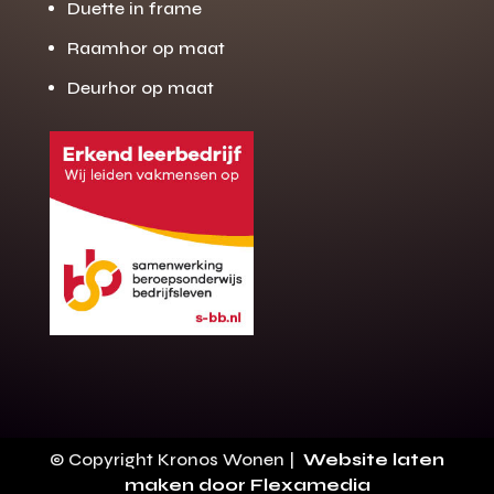
Duette in frame
Raamhor op maat
Deurhor op maat
Gratis offerte
M
op maat?
Binnen 24 uur jouw gratis offerte
10 jaar garantie op de montage
Gratis inmeting (voorwaarden)
Volledig ontzorgd
Wij werken landelijk
© Copyright Kronos Wonen |
Website laten
100+ stoffen
maken door Flexamedia