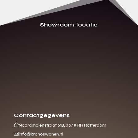
Showroom-locatie
Contactgegevens

Noordmolenstraat 61B, 3035 RH Rotterdam

info@kronoswonen.nl