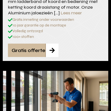
mm ladderband of koord en bediening met
ketting koord draaistang of motor. Onze
Aluminium jaloezieën […]
Lees meer
Gratis inmeting onder voorwaarden

10 jaar garantie op de montage

Volledig ontzorgd

100+ stoffen

Gratis offerte
