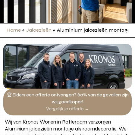
Home
»
Jaloezieën
»
Aluminium jaloezieën montage
🏆 Elders een offerte ontvangen? 80% van de gevallen zijn
wij goedkoper!
Vergelijk je offerte →
Wij van Kronos Wonen in Rotterdam verzorgen
Aluminium jaloezieën montage als raamdecoratie. We