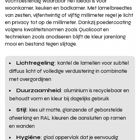
vochtbestendig waardoor het ideaal is voor
woonkamer, keuken en badkamer. Met lamelbreedtes
van zestien, vijfentwintig of vijftig millimeter regel je licht
en privacy tot op de millimeter. Dankzij poedercoating
volgens kwaliteitsnormen zoals Qualicoat en
technieken zoals anodiseren blijft de kleur jarenlang
mooi en bestand tegen slijtage.
Lichtregeling
: kantel de lamellen voor subtiel
diffuus licht of volledige verduistering in combinatie
met overgordijnen
Duurzaamheid
: aluminium is recyclebaar en
behoudt vorm en kleur bij dagelijks gebruik
Stijl
: kies uit matte, glanzende of geborstelde
afwerking en RAL kleuren die aansluiten op ramen
en wanden
Hygiëne
: glad oppervlak dat je eenvoudig