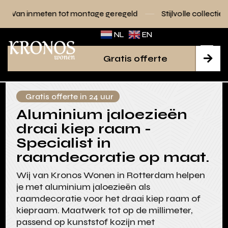
tot montage geregeld
Stijlvolle collecties voor elk interieur
NL
EN
Gratis offerte

Gratis offerte in 24 uur
Aluminium jaloezieën
draai kiep raam -
Specialist in
raamdecoratie op maat.
Wij van Kronos Wonen in Rotterdam helpen
je met aluminium jaloezieën als
raamdecoratie voor het draai kiep raam of
kiepraam. Maatwerk tot op de millimeter,
passend op kunststof kozijn met