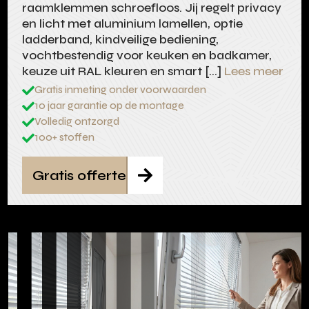
raamklemmen schroefloos. Jij regelt privacy
en licht met aluminium lamellen, optie
ladderband, kindveilige bediening,
vochtbestendig voor keuken en badkamer,
keuze uit RAL kleuren en smart […]
Lees meer
Gratis inmeting onder voorwaarden

10 jaar garantie op de montage

Volledig ontzorgd

100+ stoffen

Gratis offerte
