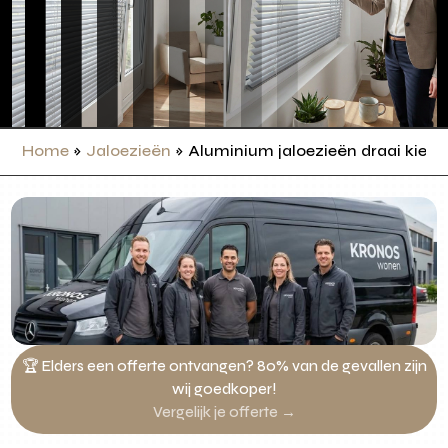
Home
»
Jaloezieën
»
Aluminium jaloezieën draai kiep
🏆 Elders een offerte ontvangen? 80% van de gevallen zijn
wij goedkoper!
Vergelijk je offerte →