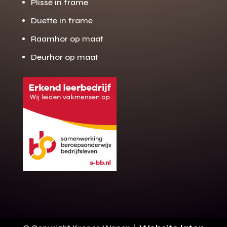
Plissé in frame
Duette in frame
Raamhor op maat
Deurhor op maat
Gratis offerte
M
op maat?
Binnen 24 uur jouw gratis offerte
10 jaar garantie op de montage
Gratis inmeting (voorwaarden)
Volledig ontzorgd
Wij werken landelijk