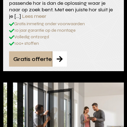
passende hor is dan de oplossing waar je
naar op zoek bent. Met een juiste hor sluit je
je […]
Lees meer
Gratis inmeting onder voorwaarden

10 jaar garantie op de montage

Volledig ontzorgd

100+ stoffen

Gratis offerte
