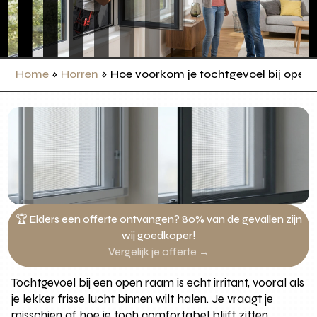
Home
»
Horren
»
Hoe voorkom je tochtgevoel bij open
🏆 Elders een offerte ontvangen? 80% van de gevallen zijn
wij goedkoper!
Vergelijk je offerte →
Tochtgevoel bij een open raam is echt irritant, vooral als
je lekker frisse lucht binnen wilt halen. Je vraagt je
misschien af hoe je toch comfortabel blijft zitten