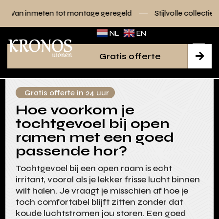
t montage geregeld
Stijlvolle collecties voor elk interieur
NL
EN
Gratis offerte

Gratis offerte in 24 uur
Hoe voorkom je
tochtgevoel bij open
ramen met een goed
passende hor?
Tochtgevoel bij een open raam is echt
irritant, vooral als je lekker frisse lucht binnen
wilt halen. Je vraagt je misschien af hoe je
toch comfortabel blijft zitten zonder dat
koude luchtstromen jou storen. Een goed