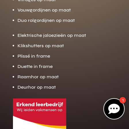
Vouwgordijnen op maat
Duo rolgordijnen op maat
Gratis offerte
M
op maat?
Elektrische jaloezieën op maat
Binnen 24 uur jouw gratis offerte
Klikshutters op maat
10 jaar garantie op de montage
Plissé in frame
Gratis inmeting (voorwaarden)
Duette in frame
Volledig ontzorgd
Raamhor op maat
Wij werken landelijk
Deurhor op maat
100+ stoffen
1
Gratis offerte

Direct bellen