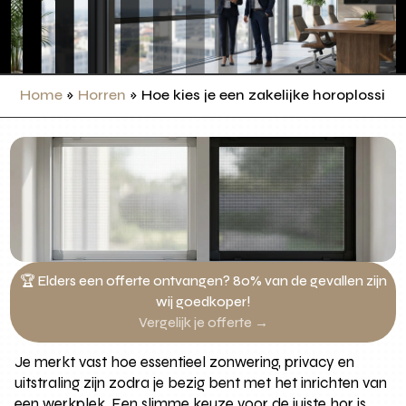
Home
»
Horren
»
Hoe kies je een zakelijke horoplossin
🏆 Elders een offerte ontvangen? 80% van de gevallen zijn
wij goedkoper!
Vergelijk je offerte →
Je merkt vast hoe essentieel zonwering, privacy en
uitstraling zijn zodra je bezig bent met het inrichten van
een werkplek. Een slimme keuze voor de juiste hor is