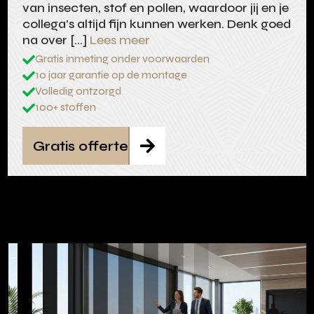
van insecten, stof en pollen, waardoor jij en je
collega’s altijd fijn kunnen werken. Denk goed
na over […]
Lees meer
Gratis inmeting onder voorwaarden

10 jaar garantie op de montage

Volledig ontzorgd

100+ stoffen

Gratis offerte
