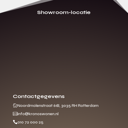
Showroom-locatie
Contactgegevens

Noordmolenstraat 61B, 3035 RH Rotterdam

info@kronoswonen.nl

010 72 000 25