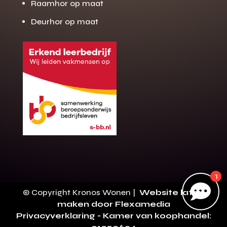
Raamhor op maat
Deurhor op maat
Gratis offerte
M
op maat?
Binnen 24 uur jouw gratis offerte
10 jaar garantie op de montage
Gratis inmeting (voorwaarden)
Volledig ontzorgd
Wij werken landelijk
100+ stoffen
1
Gratis offerte

© Copyright Kronos Wonen |
Website laten
Direct bellen
maken door Flexamedia
Privacyverklaring
- Kamer van koophandel: