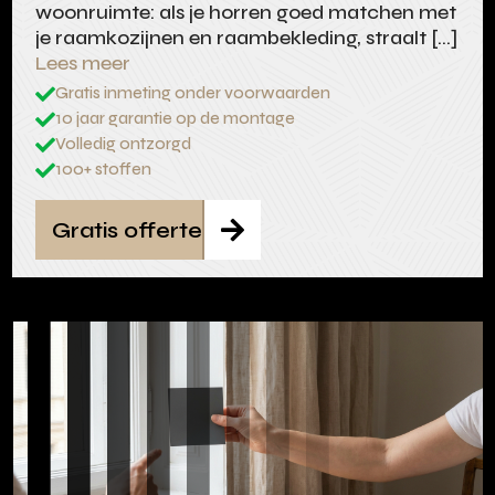
woonruimte: als je horren goed matchen met
je raamkozijnen en raambekleding, straalt […]
Lees meer
Gratis inmeting onder voorwaarden

10 jaar garantie op de montage

Volledig ontzorgd

100+ stoffen

Gratis offerte
