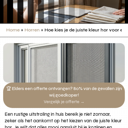
Home
»
Horren
»
Hoe kies je de juiste kleur hor voor e
🏆 Elders een offerte ontvangen? 80% van de gevallen zijn
wij goedkoper!
Vergelijk je offerte →
Een rustige uitstraling in huis bereik je niet zomaar,
zeker als het aankomt op het kiezen van de juiste kleur
hor. Je wilt dat alles mooi aansluit bij je kozijnen en