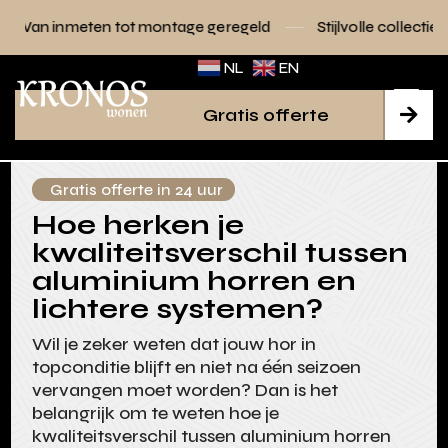
tot montage geregeld
Stijlvolle collecties voor elk interieu
NL
EN
Gratis offerte

Gratis offerte in 24 uur
Hoe herken je
kwaliteitsverschil tussen
aluminium horren en
lichtere systemen?
Wil je zeker weten dat jouw hor in
topconditie blijft en niet na één seizoen
vervangen moet worden? Dan is het
belangrijk om te weten hoe je
kwaliteitsverschil tussen aluminium horren