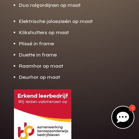
Duo rolgordijnen op maat
Elektrische jaloezieën op maat
Gratis offerte
M
Klikshutters op maat
op maat?
Plissé in frame
Binnen 24 uur jouw gratis offerte
10 jaar garantie op de montage
Duette in frame
Gratis inmeting (voorwaarden)
Raamhor op maat
Volledig ontzorgd
Deurhor op maat
Wij werken landelijk
100+ stoffen
1
Gratis offerte

Direct bellen