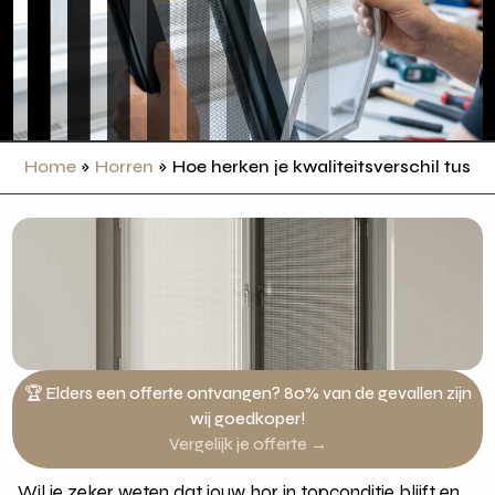
Home
»
Horren
»
Hoe herken je kwaliteitsverschil tuss
🏆 Elders een offerte ontvangen? 80% van de gevallen zijn
wij goedkoper!
Vergelijk je offerte →
Wil je zeker weten dat jouw hor in topconditie blijft en