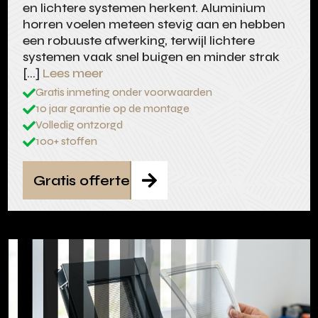
en lichtere systemen herkent. Aluminium
horren voelen meteen stevig aan en hebben
een robuuste afwerking, terwijl lichtere
systemen vaak snel buigen en minder strak
[…]
Lees meer
Gratis inmeting onder voorwaarden

10 jaar garantie op de montage

Volledig ontzorgd

100+ stoffen

Gratis offerte
