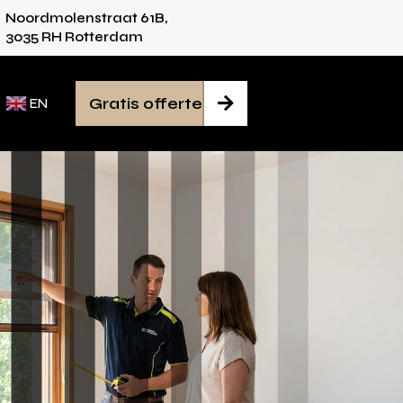
Noordmolenstraat 61B,
es voor iedere ruimte
Van inmeten tot montag
3035 RH Rotterdam
Gratis offerte

EN