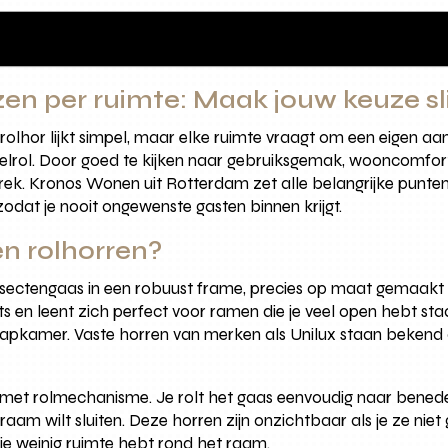
ezen per ruimte: Maak jouw keuze s
rolhor lijkt simpel, maar elke ruimte vraagt om een eigen aan
telrol. Door goed te kijken naar gebruiksgemak, wooncomfort
ek. Kronos Wonen uit Rotterdam zet alle belangrijke punten vo
odat je nooit ongewenste gasten binnen krijgt.
en rolhorren?
nsectengaas in een robuust frame, precies op maat gemaakt 
ats en leent zich perfect voor ramen die je veel open hebt st
aapkamer. Vaste horren van merken als Unilux staan bekend
met rolmechanisme. Je rolt het gaas eenvoudig naar beneden 
aam wilt sluiten. Deze horren zijn onzichtbaar als je ze niet
s je weinig ruimte hebt rond het raam.