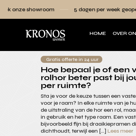
wroom
5 dagen per week geopend
Raam
HOME
OVER O
Gratis offerte in 24 uur
Hoe bepaal je of een v
rolhor beter past bij 
per ruimte?
Sta je voor de keuze tussen een vaste
voor je raam? In elke ruimte van je hui
de uitstraling van de hor een rol, ma
in gebruik en het type raam. Een vas
bijvoorbeeld fijn bij draaikiepramen d
dichthoudt, terwijl een […]
Lees meer