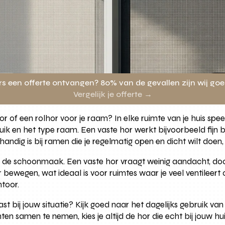
rs een offerte ontvangen? 80% van de gevallen zijn wij go
Vergelijk je offerte →
r of een rolhor voor je raam? In elke ruimte van je huis speel
ik en het type raam. Een vaste hor werkt bijvoorbeeld fijn b
er handig is bij ramen die je regelmatig open en dicht wilt do
 schoonmaak. Een vaste hor vraagt weinig aandacht, doordat 
r bewegen, wat ideaal is voor ruimtes waar je veel ventileert
ntoor.
ast bij jouw situatie? Kijk goed naar het dagelijks gebruik van
en samen te nemen, kies je altijd de hor die echt bij jouw hu