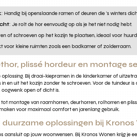
k
: Handig bij openslaande ramen of deuren die ‘s winters dicht
icht
: Je rolt de hor eenvoudig op als je het niet nodig hebt.
en of schroeven op het kozijn te plaatsen, ideaal voor huurde
ikt voor kleine ruimten zoals een badkamer of zolderraam.
zethor, plissé hordeur en montage s
plossing. Bij draai-kiepramen in de kinderkamer of uitzetr
os in en uit het kozijn zonder te schroeven. Voor de tuindeur 
 oogwenk open of dicht is.
 tot montage van raamhorren, deurhorren, rolhorren en plis
 maken voor maximaal comfort en jarenlang gebruik.
n duurzame oplossingen bij Krono
os aansluit op jouw woonwensen. Bij Kronos Wonen krijg je een