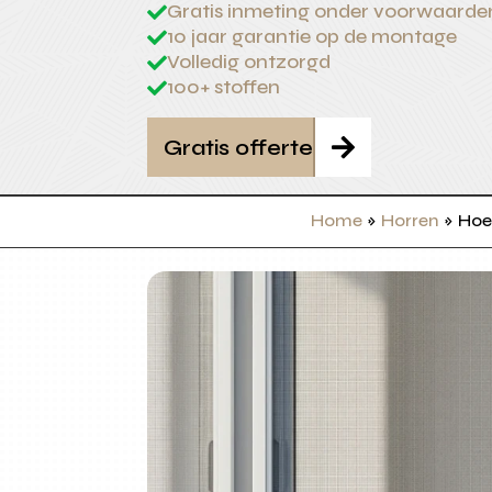
Gratis inmeting onder voorwaarde

10 jaar garantie op de montage

Volledig ontzorgd

100+ stoffen

Gratis offerte

Home
»
Horren
»
Hoe 