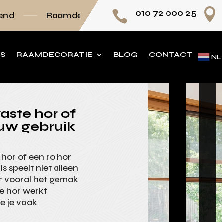

010 72 000 25

decoratie volledig op maat
Persoonlijk advi
NS
RAAMDECORATIE
BLOG
CONTACT
NL
aste hor of
jouw gebruik
 hor of een rolhor
s speelt niet alleen
ar vooral het gemak
te hor werkt
ie je vaak