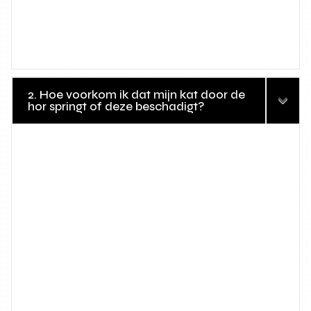
2. Hoe voorkom ik dat mijn kat door de
hor springt of deze beschadigt?