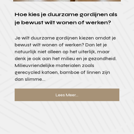
Hoe kies je duurzame gordijnen als
je bewust wilt wonen of werken?
Je wilt duurzame gordijnen kiezen omdat je
bewust wilt wonen of werken? Dan let je
natuurlijk niet alleen op het uiterlijk, maar
denk je ook aan het milieu en je gezondheid.
Milieuvriendelijke materialen zoals
gerecycled katoen, bamboe of linnen zijn
dan slimme...
Lees Meer...