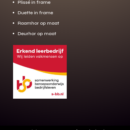
Plissé in frame
Duette in frame
Raamhor op maat
Deurhor op maat
Gratis offerte
M
op maat?
Binnen 24 uur jouw gratis offerte
10 jaar garantie op de montage
Gratis inmeting (voorwaarden)
Volledig ontzorgd
Wij werken landelijk