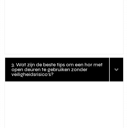
3. Wat zijn de beste tips om een hor met
open deuren te gebruiken zonder
veiligheidsrisico’s?