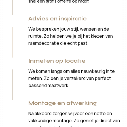
snel een gratis offerte op maat.
Advies en inspiratie
We bespreken jouw stijl, wensen en de
ruimte. Zo helpen we je bij het kiezen van
raamdecoratie die echt past.
Inmeten op locatie
We komen langs om alles nauwkeurig in te
meten. Zo ben je verzekerd van perfect
passend maatwerk.
Montage en afwerking
Na akkoord zorgen wij voor een nette en
vakkundige montage. Zo geniet je direct van