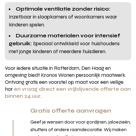
Optimale ventilatie zonder risico:
Inzetbaar in slaapkamers of woonkamers waar
kinderen spelen.
Duurzame materialen voor intensief
gebruik:
Speciaal ontwikkeld voor huishoudens
met jonge kinderen of meerdere huisdieren.
Voor iedere situatie in Rotterdam, Den Haag en
omgeving biedt Kronos Wonen persoonlijk maatwerk.
Ontvang gratis een voorstel op maat voor een veilige
hor
en vraag direct een vrijblijvende offerte aan
binnen 24 uur
.
Gratis offerte aanvragen
Geef je wensen door voor gordijnen, jaloezieën,
shutters of andere raamdecoratie. Wij maken