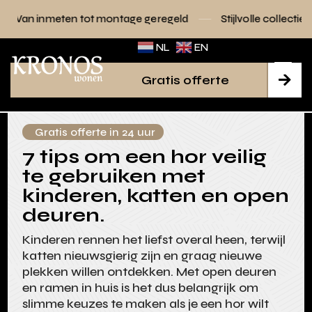
 tot montage geregeld
Stijlvolle collecties voor elk interie
NL
EN
Gratis offerte

Gratis offerte in 24 uur
7 tips om een hor veilig
te gebruiken met
kinderen, katten en open
deuren.
Kinderen rennen het liefst overal heen, terwijl
katten nieuwsgierig zijn en graag nieuwe
plekken willen ontdekken. Met open deuren
en ramen in huis is het dus belangrijk om
slimme keuzes te maken als je een hor wilt