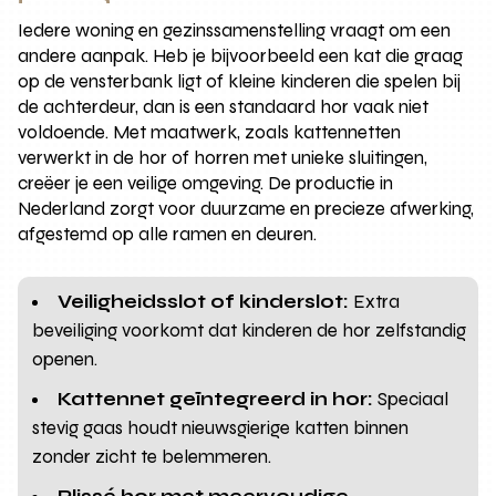
Iedere woning en gezinssamenstelling vraagt om een
andere aanpak. Heb je bijvoorbeeld een kat die graag
op de vensterbank ligt of kleine kinderen die spelen bij
de achterdeur, dan is een standaard hor vaak niet
voldoende. Met maatwerk, zoals kattennetten
verwerkt in de hor of horren met unieke sluitingen,
creëer je een veilige omgeving. De productie in
Nederland zorgt voor duurzame en precieze afwerking,
afgestemd op alle ramen en deuren.
Veiligheidsslot of kinderslot:
Extra
beveiliging voorkomt dat kinderen de hor zelfstandig
openen.
Kattennet geïntegreerd in hor:
Speciaal
stevig gaas houdt nieuwsgierige katten binnen
zonder zicht te belemmeren.