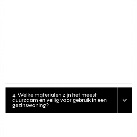
4. Welke materialen zijn het meest
duurzaam én veilig voor gebruik in een
gezinswoning?