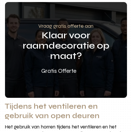
Vraag gratis offerte aan
Klaar voor
raamdecoratie op
maat?
Gratis Offerte
Tijdens het ventileren en
gebruik van open deuren
Het gebruik van horren tijdens het ventileren en het