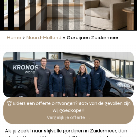
Home
»
Noord-Holland
»
Gordijnen Zuidermeer
🏆 Elders een offerte ontvangen? 80% van de gevallen zijn
wij goedkoper!
Vergelijk je offerte →
Als je zoekt naar stijlvolle gordijnen in Zuidermeer, dan