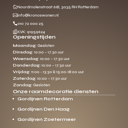

Noordmolenstraat 61B, 3035 RH Rotterdam

info@kronoswonen.nl

010 72 000 25

KVK: 91959624
Openingstijden
Maandag:
Gesloten
Dinsdag:
10:00 – 17:30 uur
Woensdag:
10:00 – 17:30 uur
Donderdag:
10:00 – 17:30 uur
Vrijdag:
11:00 - 13:30 & 15:00-18:00 uur
Zaterdag:
10:00 – 17:30 uur
Zondag:
Gesloten
Onze raamdecoratie diensten
Gordijnen Rotterdam
Gordijnen Den Haag
Gordijnen Zoetermeer