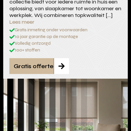
collectie biedt voor iedere ruimte in huis een
oplossing, van slaapkamer tot woonkamer en
werkplek. Wij combineren topkwaliteit […]
Lees meer
Gratis inmeting onder voorwaarden

10 jaar garantie op de montage

Volledig ontzorgd

100+ stoffen

Gratis offerte
