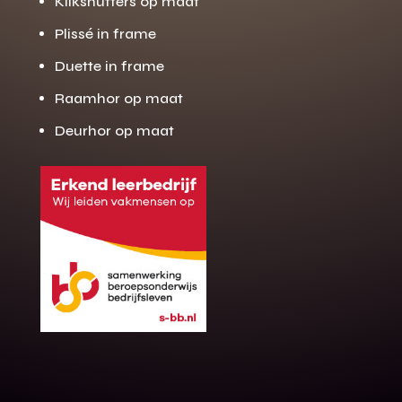
Klikshutters op maat
Plissé in frame
Duette in frame
Raamhor op maat
Deurhor op maat
Gratis offerte
M
op maat?
Binnen 24 uur jouw gratis offerte
10 jaar garantie op de montage
Gratis inmeting (voorwaarden)
Volledig ontzorgd