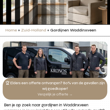
Home
»
Zuid-Holland
»
Gordijnen Waddinxveen
🏆 Elders een offerte ontvangen? 80% van de gevallen zijn
wij goedkoper!
Vergelijk je offerte →
Ben je op zoek naar gordijnen in Waddinxveen