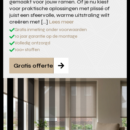
gemaakt voor jouw ramen. Of je nu kiest
voor praktische oplossingen met plissé of
juist een sfeervolle, warme uitstraling wilt
creëren met […]
Lees meer
Gratis inmeting onder voorwaarden

10 jaar garantie op de montage

Volledig ontzorgd

100+ stoffen

Gratis offerte
