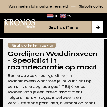
n tot montage geregeld
Stijlvolle collecties voor elk inter
NL
EN
Gratis offerte

Gratis offerte in 24 uur
Gordijnen Waddinxveen
- Specialist in
raamdecoratie op maat.
Ben je op zoek naar gordijnen in
Waddinxveen waarmee je jouw inrichting
een stijlvolle upgrade geeft? Bij Kronos
Wonen vind je een breed assortiment
rolgordijnen, vitrages, inbetweens en
verduisterende gordijnen, allemaal op maat