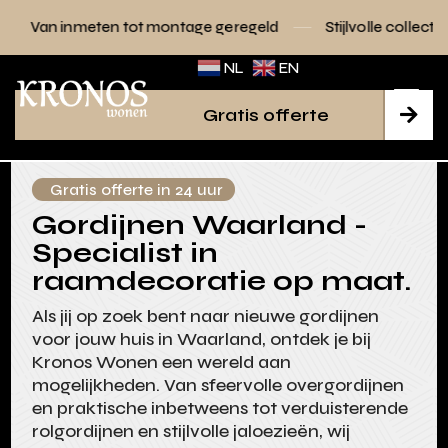
n tot montage geregeld
Stijlvolle collecties voor elk inter
NL
EN
Gratis offerte

Gratis offerte in 24 uur
Gordijnen Waarland -
Specialist in
raamdecoratie op maat.
Als jij op zoek bent naar nieuwe gordijnen
voor jouw huis in Waarland, ontdek je bij
Kronos Wonen een wereld aan
mogelijkheden. Van sfeervolle overgordijnen
en praktische inbetweens tot verduisterende
rolgordijnen en stijlvolle jaloezieën, wij