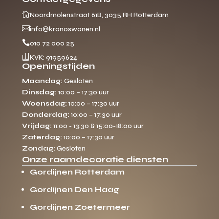

Noordmolenstraat 61B, 3035 RH Rotterdam

info@kronoswonen.nl

010 72 000 25

KVK: 91959624
Openingstijden
Maandag:
Gesloten
Dinsdag:
10:00 – 17:30 uur
Woensdag:
10:00 – 17:30 uur
Donderdag:
10:00 – 17:30 uur
Vrijdag:
11:00 - 13:30 & 15:00-18:00 uur
Zaterdag:
10:00 – 17:30 uur
Zondag:
Gesloten
Onze raamdecoratie diensten
Gordijnen Rotterdam
Gordijnen Den Haag
Gordijnen Zoetermeer