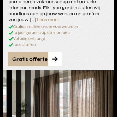
combineren vakmanschap met actuele
interieurtrends. Elk type gordijn sluiten wij
naadloos aan op jouw wensen én de sfeer
van jouw […]
Lees meer
Gratis inmeting onder voorwaarden

10 jaar garantie op de montage

Volledig ontzorgd

100+ stoffen

Gratis offerte
