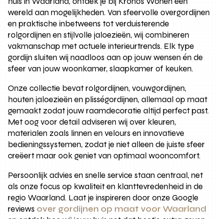
huis in Waarland, ontdek je bij Kronos Wonen een
wereld aan mogelijkheden. Van sfeervolle overgordijnen
en praktische inbetweens tot verduisterende
rolgordijnen en stijlvolle jaloezieën, wij combineren
vakmanschap met actuele interieurtrends. Elk type
gordijn sluiten wij naadloos aan op jouw wensen én de
sfeer van jouw woonkamer, slaapkamer of keuken.
Onze collectie bevat rolgordijnen, vouwgordijnen,
houten jaloezieën en plisségordijnen, allemaal op maat
gemaakt zodat jouw raamdecoratie altijd perfect past.
Met oog voor detail adviseren wij over kleuren,
materialen zoals linnen en velours en innovatieve
bedieningssystemen, zodat je niet alleen de juiste sfeer
creëert maar ook geniet van optimaal wooncomfort.
Persoonlijk advies en snelle service staan centraal, net
als onze focus op kwaliteit en klanttevredenheid in de
regio Waarland. Laat je inspireren door onze Google
reviews
over gordijnen op maat voor Waarland