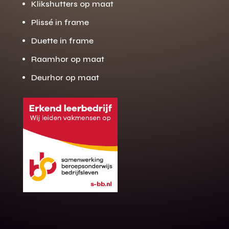
Klikshutters op maat
Plissé in frame
Duette in frame
Raamhor op maat
Deurhor op maat
Gratis offerte
M
op maat?
Binnen 24 uur jouw gratis offerte
10 jaar garantie op de montage
Gratis inmeting (voorwaarden)
Volledig ontzorgd