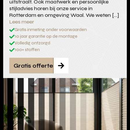
uitstraalt. Ook maatwerk en persoonlijke
stijladvies horen bij onze service in
Rotterdam en omgeving Waal. We weten […]
Lees meer
Gratis inmeting onder voorwaarden

10 jaar garantie op de montage

Volledig ontzorgd

100+ stoffen

Gratis offerte
