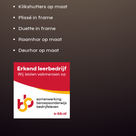
Klikshutters op maat
Plissé in frame
Duette in frame
Raamhor op maat
Deurhor op maat
Gratis offerte
M
op maat?
Binnen 24 uur jouw gratis offerte
10 jaar garantie op de montage
Gratis inmeting (voorwaarden)
Volledig ontzorgd