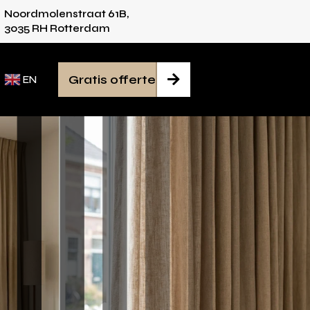
Noordmolenstraat 61B,
ies voor iedere ruimte
Van inmeten tot mont
3035 RH Rotterdam
Gratis offerte

EN