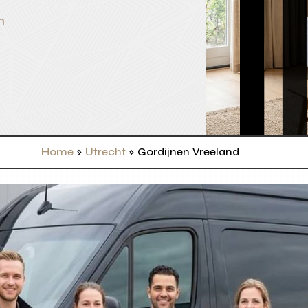
n
Home
»
Utrecht
»
Gordijnen Vreeland