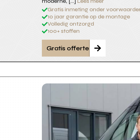
moderne, […]
Lees meer
Gratis inmeting onder voorwaarde

10 jaar garantie op de montage

Volledig ontzorgd

100+ stoffen

Gratis offerte
