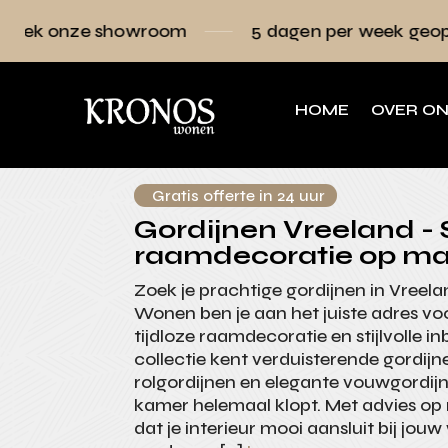
owroom
5 dagen per week geopend
Raa
HOME
OVER O
Gratis offerte in 24 uur
Gordijnen Vreeland - S
raamdecoratie op ma
Zoek je prachtige gordijnen in Vreela
Wonen ben je aan het juiste adres v
tijdloze raamdecoratie en stijlvolle 
collectie kent verduisterende gordijn
rolgordijnen en elegante vouwgordijn
kamer helemaal klopt. Met advies op
dat je interieur mooi aansluit bij jouw 