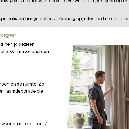
ouw gekozen stof wordt lokaal verwerkt tot gordijnen op m
pecialisten hangen alles vakkundig op, uiteraard met 10 jaa
vragen
ijnen, jaloezieën,
atie. Wij maken snel een
nsen en de ruimte. Zo
van raamdecoratie die
wkeurig in te meten. Zo