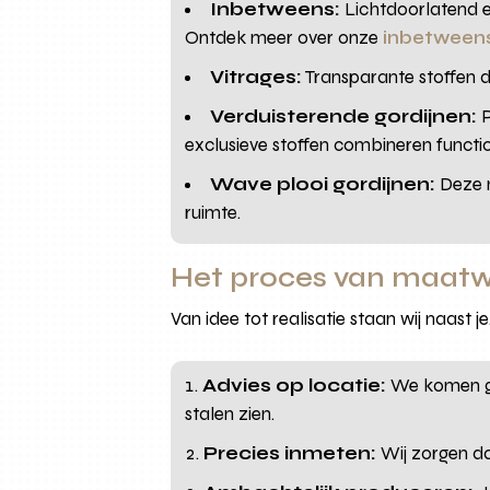
Inbetweens:
Lichtdoorlatend en
Ontdek meer over onze
inbetween
Vitrages:
Transparante stoffen di
Verduisterende gordijnen:
P
exclusieve stoffen combineren functio
Wave plooi gordijnen:
Deze m
ruimte.
Het proces van maatw
Van idee tot realisatie staan wij naast j
Advies op locatie:
We komen gra
stalen zien.
Precies inmeten:
Wij zorgen da