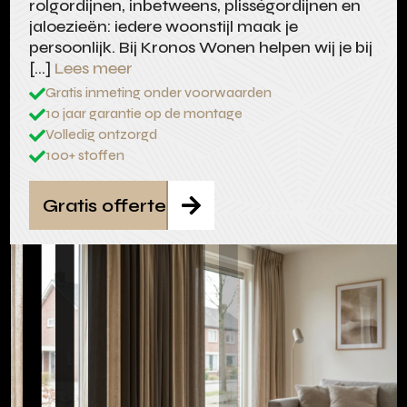
rolgordijnen, inbetweens, plisségordijnen en
jaloezieën: iedere woonstijl maak je
persoonlijk. Bij Kronos Wonen helpen wij je bij
[…]
Lees meer
Gratis inmeting onder voorwaarden

10 jaar garantie op de montage

Volledig ontzorgd

100+ stoffen

Gratis offerte
