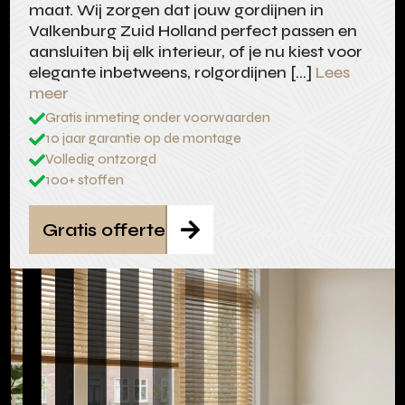
maat. Wij zorgen dat jouw gordijnen in
Valkenburg Zuid Holland perfect passen en
aansluiten bij elk interieur, of je nu kiest voor
elegante inbetweens, rolgordijnen […]
Lees
meer
Gratis inmeting onder voorwaarden

10 jaar garantie op de montage

Volledig ontzorgd

100+ stoffen

Gratis offerte
