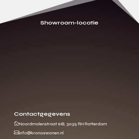
Showroom-locatie
Contactgegevens

Noordmolenstraat 61B, 3035 RH Rotterdam

info@kronoswonen.nl