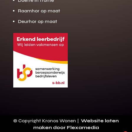
Duette in frame
Raamhor op maat
Deurhor op maat
Gratis offerte
M
op maat?
Binnen 24 uur jouw gratis offerte
10 jaar garantie op de montage
Gratis inmeting (voorwaarden)
Volledig ontzorgd
Wij werken landelijk
© Copyright Kronos Wonen |
Website laten
100+ stoffen
maken door Flexamedia