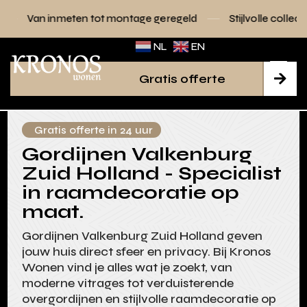
n tot montage geregeld
Stijlvolle collecties voor elk interi
NL
EN
Gratis offerte

Gratis offerte in 24 uur
Gordijnen Valkenburg
Zuid Holland - Specialist
in raamdecoratie op
maat.
Gordijnen Valkenburg Zuid Holland geven
jouw huis direct sfeer en privacy. Bij Kronos
Wonen vind je alles wat je zoekt, van
moderne vitrages tot verduisterende
overgordijnen en stijlvolle raamdecoratie op