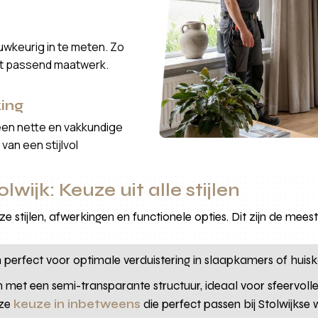
wkeurig in te meten. Zo
ct passend maatwerk.
ing
een nette en vakkundige
van een stijlvol
wijk: Keuze uit alle stijlen
loze stijlen, afwerkingen en functionele opties. Dit zijn de m
n perfect voor optimale verduistering in slaapkamers of huis
n met een semi-transparante structuur, ideaal voor sfeervolle
nze
keuze in inbetweens
die perfect passen bij Stolwijkse 