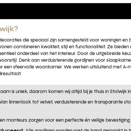
wijk?
ecoraties die speciaal zijn samengesteld voor woningen en be
n combineren kwaliteit, stijl en functionaliteit. Ze bieden 
entieel onderdeel van het interieur. Door de uitgebreide keuz
 woonstijl. Denk aan verduisterende gordijnen voor slaapkame
oor een sfeervolle woonkamer. We werken uitsluitend met A
dresultaat.
raam is uniek, daarom komen wij altijd bij je thuis in Stolwijk 
 Van linnenlook tot velvet, verduisterende en transparante stof
gen monteurs zorgen voor een perfecte én veilige bevestiging.
oduceerd
: Alle gordijnen worden met de hand gemaakt in