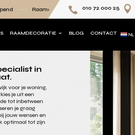

010 72 000 25

aamdecoratie volledig op maat
Persoonlijk a
NS
RAAMDECORATIE
BLOG
CONTACT
NL
ecialist in
at.
ijk voor je woning,
ies je uit een
ende tot inbetween
seren je graag
bij jouw wensen en
jk optimaal tot zijn