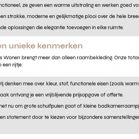
functioneel, ze geven een warme uitstraling en werken goed v
een strakke, moderne en gelijkmatige plooi over de hele bree
nde oplossingen die elegantie toevoegen in elke ruimte.
 en unieke kenmerken
nos Wonen brengt meer dan alleen raambekleding. Onze totaa
een rijtje:
ij denken mee over kleur, stof, functionele eisen (zoals warmte-
aak ontvang je een vrijblijvende prijsopgave of offerte.
 het nu om grote schuifpuien gaat of kleine badkamerraampje
en statement door te kiezen voor bijzondere samenstellingen