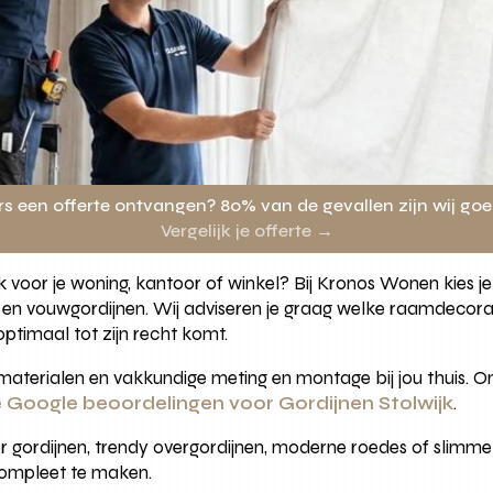
rs een offerte ontvangen? 80% van de gevallen zijn wij go
Vergelijk je offerte →
k voor je woning, kantoor of winkel? Bij Kronos Wonen kies je u
 en vouwgordijnen. Wij adviseren je graag welke raamdecorat
 optimaal tot zijn recht komt.
it materialen en vakkundige meting en montage bij jou thuis.
 Google beoordelingen voor Gordijnen Stolwijk
.
 gordijnen, trendy overgordijnen, moderne roedes of slimme 
compleet te maken.