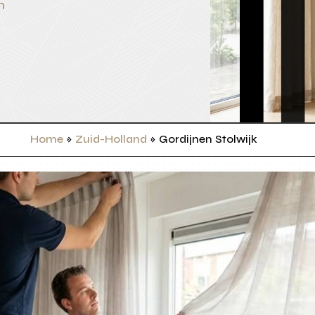
n
Home
»
Zuid-Holland
»
Gordijnen Stolwijk