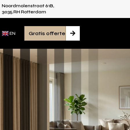
Noordmolenstraat 61B,
dvies voor iedere ruimte
Van inmeten tot mon
3035 RH Rotterdam
Gratis offerte

EN