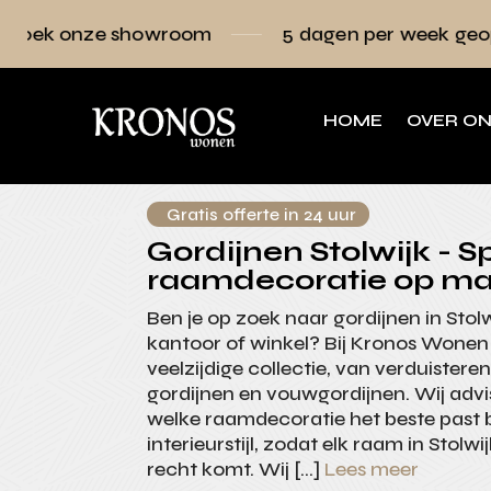
howroom
5 dagen per week geopend
R
HOME
OVER O
Gratis offerte in 24 uur
Gordijnen Stolwijk - Sp
raamdecoratie op ma
Ben je op zoek naar gordijnen in Stolw
kantoor of winkel? Bij Kronos Wonen k
veelzijdige collectie, van verduister
gordijnen en vouwgordijnen. Wij advi
welke raamdecoratie het beste past 
interieurstijl, zodat elk raam in Stolwi
recht komt. Wij […]
Lees meer