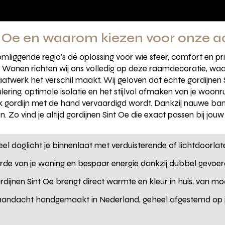
nt Oe en waarom kiezen voor onze 
 omliggende regio’s dé oplossing voor wie sfeer, comfort en 
Wonen richten wij ons volledig op deze raamdecoratie, wa
 maatwerk het verschil maakt. Wij geloven dat echte gordijne
lering, optimale isolatie en het stijlvol afmaken van je wo
lk gordijn met de hand vervaardigd wordt. Dankzij nauwe ban
. Zo vind je altijd gordijnen Sint Oe die exact passen bij jou
eel daglicht je binnenlaat met verduisterende of lichtdoorlat
rde van je woning en bespaar energie dankzij dubbel gevoer
dijnen Sint Oe brengt direct warmte en kleur in huis, van mode
andacht handgemaakt in Nederland, geheel afgestemd op jo