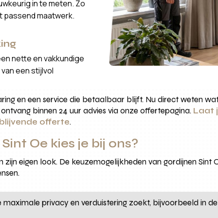
wkeurig in te meten. Zo
ct passend maatwerk.
ing
een nette en vakkundige
van een stijlvol
aring en een service die betaalbaar blijft. Nu direct weten w
ntvang binnen 24 uur advies via onze offertepagina.
Laat 
blijvende offerte
.
int Oe kies je bij ons?
 om zijn eigen look. De keuzemogelijkheden van gordijnen Sin
ensen.
e maximale privacy en verduistering zoekt, bijvoorbeeld in 