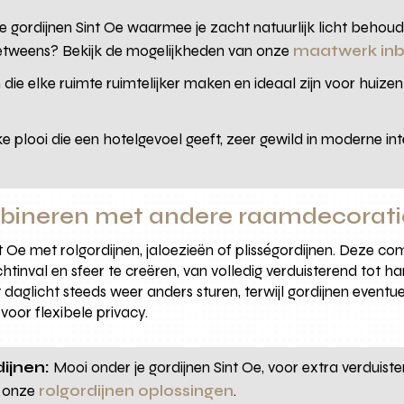
gordijnen Sint Oe waarmee je zacht natuurlijk licht behoudt 
etweens? Bekijk de mogelijkheden van onze
maatwerk in
 die elke ruimte ruimtelijker maken en ideaal zijn voor huizen d
e plooi die een hotelgevoel geeft, zeer gewild in moderne int
mbineren met andere raamdecorati
Oe met rolgordijnen, jaloezieën of plisségordijnen. Deze comb
tinval en sfeer te creëren, van volledig verduisterend tot har
daglicht steeds weer anders sturen, terwijl gordijnen eventu
voor flexibele privacy.
ijnen:
Mooi onder je gordijnen Sint Oe, voor extra verduiste
j onze
rolgordijnen oplossingen
.