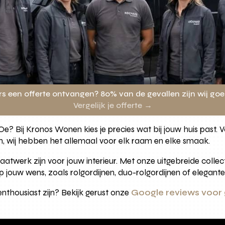
rs een offerte ontvangen? 80% van de gevallen zijn wij go
Vergelijk je offerte →
t Oe? Bij Kronos Wonen kies je precies wat bij jouw huis past.
ën, wij hebben het allemaal voor elk raam en elke smaak.
atwerk zijn voor jouw interieur. Met onze uitgebreide collect
jouw wens, zoals rolgordijnen, duo-rolgordijnen of elegante
nthousiast zijn? Bekijk gerust onze
Google reviews voor g