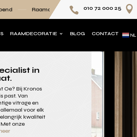

010 72 000 25

aamdecoratie volledig op maat
Persoonlijk a
NS
RAAMDECORATIE
BLOG
CONTACT
NL
cialist in
at.
int Oe? Bij Kronos
is past. Van
tige vitrage en
 allemaal voor elk
langrijk kwaliteit
. Met onze
meer