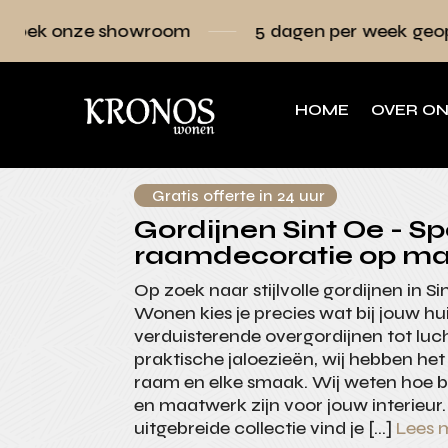
howroom
5 dagen per week geopend
R
HOME
OVER O
Gratis offerte in 24 uur
Gordijnen Sint Oe - Spe
raamdecoratie op ma
Op zoek naar stijlvolle gordijnen in S
Wonen kies je precies wat bij jouw hu
verduisterende overgordijnen tot luch
praktische jaloezieën, wij hebben het
raam en elke smaak. Wij weten hoe be
en maatwerk zijn voor jouw interieur
uitgebreide collectie vind je […]
Lees 