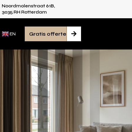
Noordmolenstraat 61B,
dvies voor iedere ruimte
Van inmeten tot mon
3035 RH Rotterdam
Gratis offerte

EN