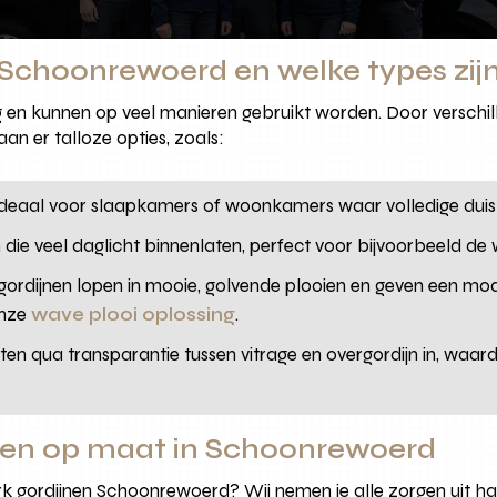
Schoonrewoerd en welke types zijn
g en kunnen op veel manieren gebruikt worden. Door verschil
 er talloze opties, zoals:
Ideaal voor slaapkamers of woonkamers waar volledige duist
en die veel daglicht binnenlaten, perfect voor bijvoorbeeld d
gordijnen lopen in mooie, golvende plooien en geven een mod
onze
wave plooi oplossing
.
tten qua transparantie tussen vitrage en overgordijn in, waar
jnen op maat in Schoonrewoerd
k gordijnen Schoonrewoerd? Wij nemen je alle zorgen uit h