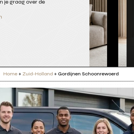
n je graag over de
n
Home
»
Zuid-Holland
»
Gordijnen Schoonrewoerd