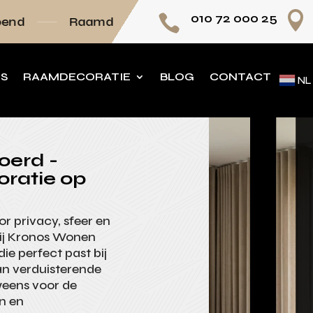

010 72 000 25

mdecoratie volledig op maat
Persoonlijk adv
NS
RAAMDECORATIE
BLOG
CONTACT
NL
oerd -
oratie op
 privacy, sfeer en
 Bij Kronos Wonen
ie perfect past bij
aan verduisterende
weens voor de
n en