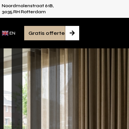
Noordmolenstraat 61B,
ies voor iedere ruimte
Van inmeten tot monta
3035 RH Rotterdam
Gratis offerte

EN