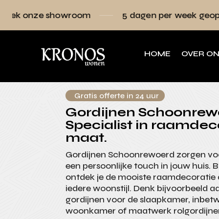
owroom
5 dagen per week geopend
Raa
HOME
OVER O
Gratis offerte in 24 uur
Gordijnen Schoonrew
Specialist in raamdec
maat.
Gordijnen Schoonrewoerd zorgen voor
een persoonlijke touch in jouw huis.
ontdek je de mooiste raamdecoratie d
iedere woonstijl. Denk bijvoorbeeld 
gordijnen voor de slaapkamer, inbet
woonkamer of maatwerk rolgordijne