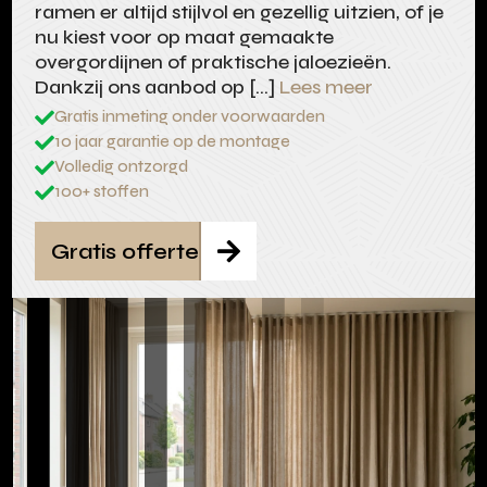
ramen er altijd stijlvol en gezellig uitzien, of je
nu kiest voor op maat gemaakte
overgordijnen of praktische jaloezieën.
Dankzij ons aanbod op […]
Lees meer
Gratis inmeting onder voorwaarden

10 jaar garantie op de montage

Volledig ontzorgd

100+ stoffen

Gratis offerte
