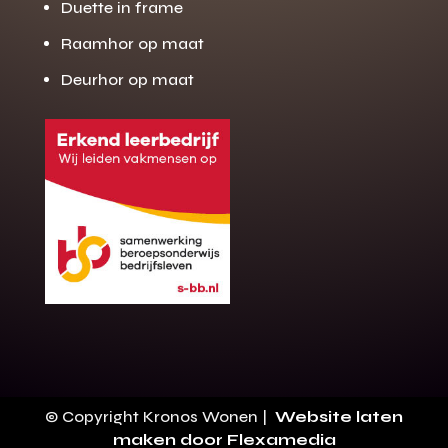
Duette in frame
Raamhor op maat
Deurhor op maat
Gratis offerte
M
op maat?
Binnen 24 uur jouw gratis offerte
10 jaar garantie op de montage
Gratis inmeting (voorwaarden)
Volledig ontzorgd
Wij werken landelijk
© Copyright Kronos Wonen |
Website laten
100+ stoffen
maken door Flexamedia