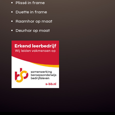
Plissé in frame
Duette in frame
Raamhor op maat
Deurhor op maat
Gratis offerte
M
op maat?
Binnen 24 uur jouw gratis offerte
10 jaar garantie op de montage
Gratis inmeting (voorwaarden)
Volledig ontzorgd
Wij werken landelijk