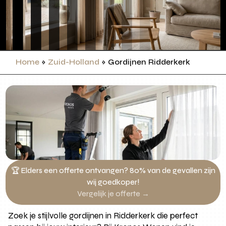
Home
»
Zuid-Holland
»
Gordijnen Ridderkerk
🏆 Elders een offerte ontvangen? 80% van de gevallen zijn
wij goedkoper!
Vergelijk je offerte →
Zoek je stijlvolle gordijnen in Ridderkerk die perfect