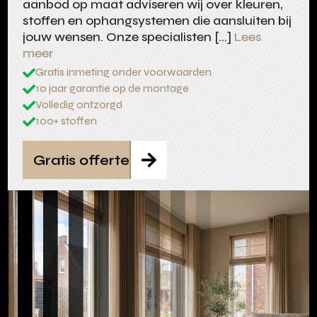
aanbod op maat adviseren wij over kleuren,
stoffen en ophangsystemen die aansluiten bij
jouw wensen. Onze specialisten […]
Lees
meer
Gratis inmeting onder voorwaarden

10 jaar garantie op de montage

Volledig ontzorgd

100+ stoffen

Gratis offerte
