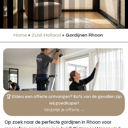
Home
»
Zuid-Holland
»
Gordijnen Rhoon
🏆 Elders een offerte ontvangen? 80% van de gevallen zijn
wij goedkoper!
Vergelijk je offerte →
Op zoek naar de perfecte gordijnen in Rhoon voor