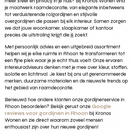
meer sfeer en privacy in je huis? Bij Kronos Wonen vind
je maatwerk raamdecoratie, van elegante inbetweens
tot verduisterende rolgordijnen en stijlvolle
overgordijnen die passen bij elk interieur. Samen zorgen
we dat jouw woonkamer, slaapkamer of kantoor
precies de uitstraling krijgt die jij zoekt.
Met persoonlijk advies en een uitgebreid assortiment
helpen wij je elke ruimte in Rhoon te transformeren tot
een fijne plek waar je je echt thuis voelt. Onze ervaren
interieuradviseurs denken met je mee over kleur, stoffen,
isolatie en lichtinval. Je kiest bij ons uit gerenommeerde
merken, duurzame materialen en de nieuwste trends op
het gebied van raamdecoratie.
Benieuwd hoe andere klanten onze gordijnenservice in
Rhoon beoordelen? Bekijk gerust onze
Google
reviews voor gordijnen in Rhoon
bij Kronos
Wonen en zie direct waarom zoveel mensen
enthousiast zijn over hun nieuwe gordijnen!