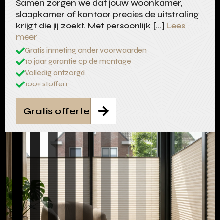
Samen zorgen we dat jouw woonkamer,
slaapkamer of kantoor precies de uitstraling
krijgt die jij zoekt. Met persoonlijk […]
Lees
meer
Gratis inmeting onder voorwaarden

10 jaar garantie op de montage

Volledig ontzorgd

100+ stoffen

Gratis offerte
