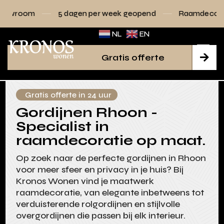
5 dagen per week geopend
Raamdecoratie volledig op m
NL
EN
Gratis offerte

Gratis offerte in 24 uur
Gordijnen Rhoon -
Specialist in
raamdecoratie op maat.
Op zoek naar de perfecte gordijnen in Rhoon
voor meer sfeer en privacy in je huis? Bij
Kronos Wonen vind je maatwerk
raamdecoratie, van elegante inbetweens tot
verduisterende rolgordijnen en stijlvolle
overgordijnen die passen bij elk interieur.