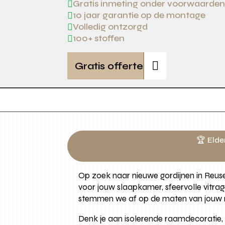
Gratis inmeting onder voorwaarde

10 jaar garantie op de montage

Volledig ontzorgd

100+ stoffen


Gratis offerte
🏆 Elde
Op zoek naar nieuwe gordijnen in Reusel
voor jouw slaapkamer, sfeervolle vitrag
stemmen we af op de maten van jouw r
Denk je aan isolerende raamdecoratie, m