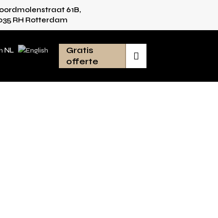
oordmolenstraat 61B,
ijk advies voor iedere ruimte
Van inmeten tot
035 RH Rotterdam
Gratis
NL

offerte