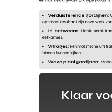
een ruimtelijk gevoel. Elk type gordijn 
Verduisterende gordijnen:
U
optimaal resultaat zijn deze vaak voo
In-betweens:
Lichte, semi-tran
eetkamers.
Vitrages:
Minimalistische uitstr
binnen kunnen kijken.
Wave plooi gordijnen:
Modern
Klaar v