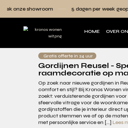
ze showroom
5 dagen per week geopend
HOME
OVER O
Gratis offerte in 24 uur
Gordijnen Reusel - Spe
raamdecoratie op ma
Op zoek naar nieuwe gordijnen in Re
comfort en stijl? Bij Kronos Wonen vin
zoekt: verduisterende gordijnen voo
sfeervolle vitrage voor de woonkamer
gordijnstoffen die je interieur direct 
product stemmen we af op de maten
met persoonlijke service en […]
Lees 