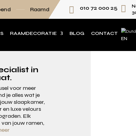

N

010 72 000 25
Raamdecoratie volledig op maat
Persoonl
3
NS
RAAMDECORATIE
BLOG
CONTACT
EN
cialist in
at.
usel voor meer
d je alles wat je
r jouw slaapkamer,
 en luxe velours
upgraden. Elk
 van jouw ramen,
meer