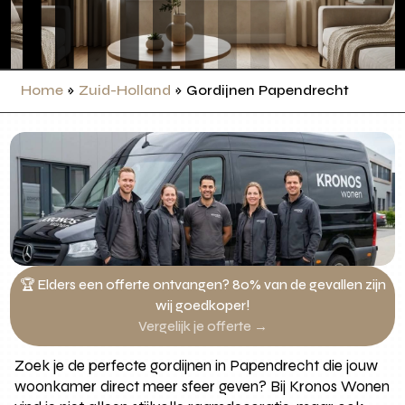
Home
»
Zuid-Holland
»
Gordijnen Papendrecht
🏆 Elders een offerte ontvangen? 80% van de gevallen zijn
wij goedkoper!
Vergelijk je offerte →
Zoek je de perfecte gordijnen in Papendrecht die jouw
woonkamer direct meer sfeer geven? Bij Kronos Wonen