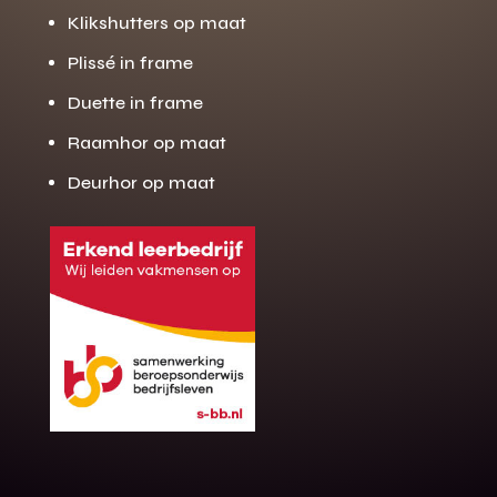
Klikshutters op maat
Plissé in frame
Duette in frame
Raamhor op maat
Deurhor op maat
Gratis offerte
M
op maat?
Binnen 24 uur jouw gratis offerte
10 jaar garantie op de montage
Gratis inmeting (voorwaarden)
Volledig ontzorgd