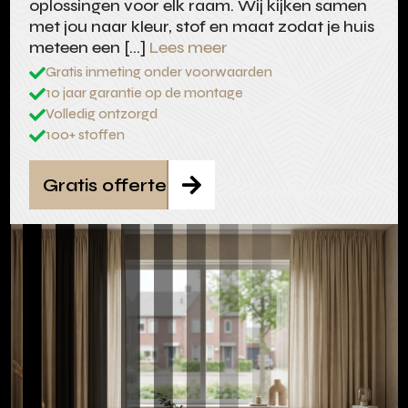
oplossingen voor elk raam. Wij kijken samen
met jou naar kleur, stof en maat zodat je huis
meteen een […]
Lees meer
Gratis inmeting onder voorwaarden

10 jaar garantie op de montage

Volledig ontzorgd

100+ stoffen

Gratis offerte
