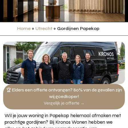
Home
»
Utrecht
»
Gordijnen Papekop
🏆 Elders een offerte ontvangen? 80% van de gevallen zijn
wij goedkoper!
Vergelijk je offerte →
Wil je jouw woning in Papekop helemaal afmaken met
prachtige gordijnen? Bij Kronos Wonen hebben we