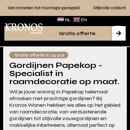
n tot montage geregeld
Stijlvolle collecties voor elk interi
NL
EN
Gratis offerte

Gratis offerte in 24 uur
Gordijnen Papekop -
Specialist in
raamdecoratie op maat.
Wil je jouw woning in Papekop helemaal
afmaken met prachtige gordijnen? Bij
Kronos Wonen hebben we alles op het gebied
van raamdecoratie, van verduisterende
gordijnen tot stijlvolle vouwgordijnen en
makkelijke inbetweens, allemaal perfect op