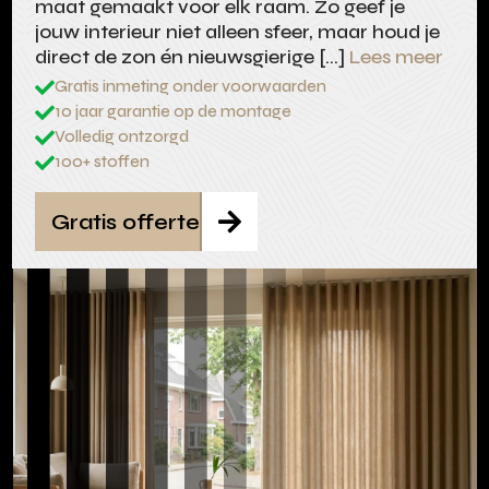
maat gemaakt voor elk raam. Zo geef je
jouw interieur niet alleen sfeer, maar houd je
direct de zon én nieuwsgierige […]
Lees meer
Gratis inmeting onder voorwaarden

10 jaar garantie op de montage

Volledig ontzorgd

100+ stoffen

Gratis offerte
