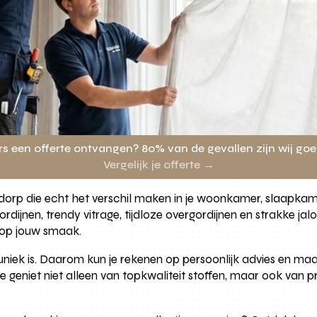
rs een offerte ontvangen? 80% van de gevallen zijn wij go
Vergelijk je offerte →
uddorp die echt het verschil maken in je woonkamer, slaapk
gordijnen, trendy vitrage, tijdloze overgordijnen en strakke j
 op jouw smaak.
 uniek is. Daarom kun je rekenen op persoonlijk advies en ma
 geniet niet alleen van topkwaliteit stoffen, maar ook van p