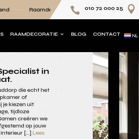

010 72 000 25

amdecoratie volledig op maat
Persoonlijk ad
NS
RAAMDECORATIE
BLOG
CONTACT
NL
pecialist in
at.
Ouddorp die echt het
apkamer of
je kiezen uit
ge, tijdloze
. Samen creëren we
afgestemd op jouw
interieur […]
Lees