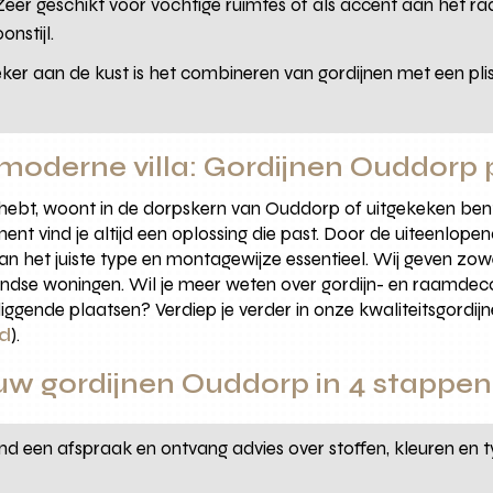
eer geschikt voor vochtige ruimtes of als accent aan het ra
nstijl.
ker aan de kust is het combineren van gordijnen met een pli
moderne villa: Gordijnen Ouddorp 
 hebt, woont in de dorpskern van Ouddorp of uitgekeken bent
nt vind je altijd een oplossing die past. Door de uiteenlope
an het juiste type en montagewijze essentieel. Wij geven zowel
ndse woningen. Wil je meer weten over gordijn- en raamdecor
iggende plaatsen? Verdiep je verder in onze kwaliteitsgordijn
od
).
ouw gordijnen Ouddorp in 4 stappen
vend een afspraak en ontvang advies over stoffen, kleuren en 