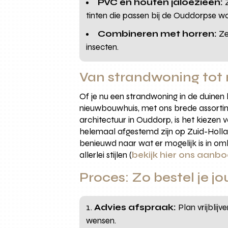
PVC en houten jaloezieën:
Z
tinten die passen bij de Ouddorpse woo
Combineren met horren:
Ze
insecten.
Van strandwoning tot 
Of je nu een strandwoning in de duinen
nieuwbouwhuis, met ons brede assortime
architectuur in Ouddorp, is het kiezen v
helemaal afgestemd zijn op Zuid-Holla
benieuwd naar wat er mogelijk is in oml
allerlei stijlen (
bekijk hier ons aanb
Proces: Zo bestel je j
Advies afspraak:
Plan vrijblij
wensen.