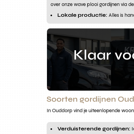
over onze wave plooi gordijnen via d
Lokale productie:
Alles is ha
Klaar v
Soorten gordijnen Ou
In Ouddorp vind je uiteenlopende woons
Verduisterende gordijnen:
I