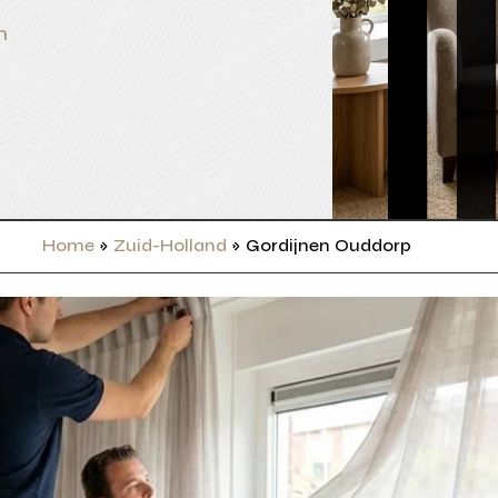
n
Home
»
Zuid-Holland
»
Gordijnen Ouddorp