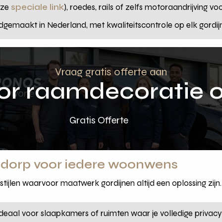
eze
speciale link
), roedes, rails of zelfs motoraandrijving v
ndgemaakt in Nederland, met kwaliteitscontrole op elk gord
Vraag gratis offerte aan
oor raamdecoratie 
Gratis Offerte
ddorp voor iedere woonwens
tijlen waarvoor maatwerk gordijnen altijd een oplossing zij
deaal voor slaapkamers of ruimten waar je volledige privacy 