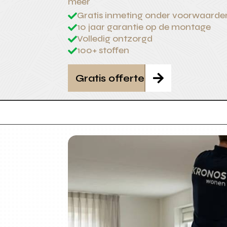
meer
Gratis inmeting onder voorwaarde

10 jaar garantie op de montage

Volledig ontzorgd

100+ stoffen

Gratis offerte
