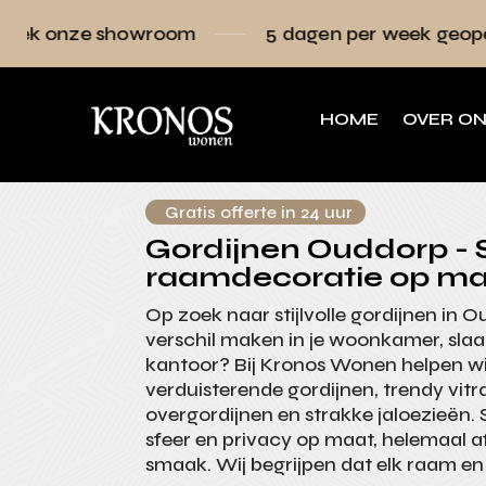
owroom
5 dagen per week geopend
Ra
HOME
OVER O
Gratis offerte in 24 uur
Gordijnen Ouddorp - S
raamdecoratie op ma
Op zoek naar stijlvolle gordijnen in 
verschil maken in je woonkamer, sla
kantoor? Bij Kronos Wonen helpen wij 
verduisterende gordijnen, trendy vitra
overgordijnen en strakke jaloezieën
sfeer en privacy op maat, helemaal 
smaak. Wij begrijpen dat elk raam en 