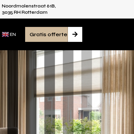
Noordmolenstraat 61B,
vies voor iedere ruimte
Van inmeten tot mont
3035 RH Rotterdam
Gratis offerte

EN